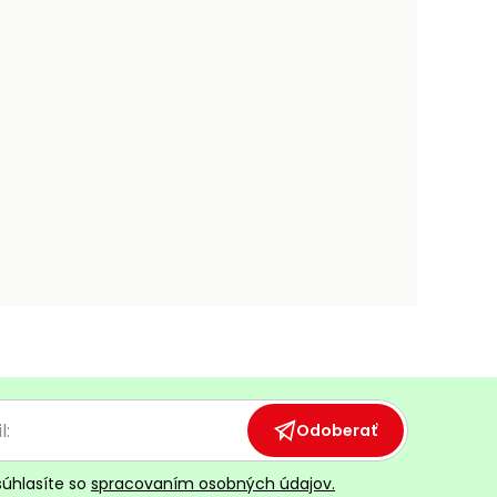
Odoberať
súhlasíte so
spracovaním osobných údajov.