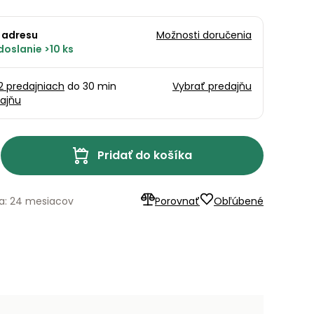
 adresu
Možnosti doručenia
oslanie >10 ks
12 predajniach
do 30 min
Vybrať predajňu
ajňu
Pridať do košíka
a: 24 mesiacov
Porovnať
Obľúbené