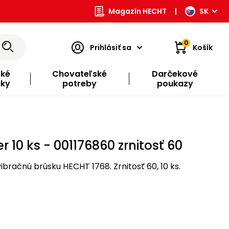
Magazín HECHT
|
SK
0
Prihlásiť sa
Košík
ské
Chovateľské
Darčekové
čky
potreby
poukazy
r 10 ks - 001176860 zrnitosť 60
ibračnú brúsku HECHT 1768. Zrnitosť 60, 10 ks.