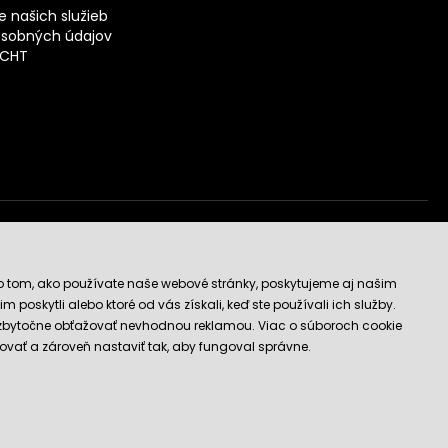
 našich služieb
sobných údajov
ECHT
vý obchod
o tom, ako používate naše webové stránky, poskytujeme aj našim
 poskytli alebo ktoré od vás získali, keď ste používali ich služby.
 zbytočne obťažovať nevhodnou reklamou. Viac o súboroch cookie
ovať a zároveň nastaviť tak, aby fungoval správne.
E-shop vytvorila a technicky zaisťuje
SIMPLIA.cz