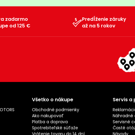
va zadarmo
Predĺženie záruky
upe od 125 €
až na 5 rokov
Všetko o nákupe
Servis a
MOTORS
Obchodné podmienky
Reklamáci
Ako nakupovať
Náhradné d
Platba a doprava
Servisné c
Spotrebiteľské súťaže
Časté otá
Vrátenie tovaru do 14 dní
Návody