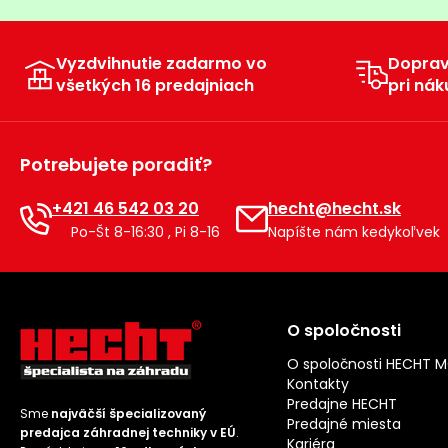
Vyzdvihnutie zadarmo vo
Dopra
všetkých 16 predajniach
pri nák
Potrebujete poradiť?
+421 46 542 03 20
hecht@hecht.sk
Po-Št 8-16:30 , Pi 8-16
Napíšte nám kedykoľvek
O spoločnosti
O spoločnosti HECHT 
Kontakty
Predajne HECHT
Sme
najväčší špecializovaný
Predajné miesta
predajca záhradnej techniky v EÚ
.
Kariéra