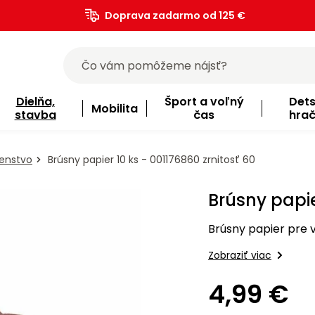
Doprava zadarmo od 125 €
)
Dielňa,
Šport a voľný
Det
Mobilita
stavba
čas
hra
šenstvo
Brúsny papier 10 ks - 001176860 zrnitosť 60
Brúsny papie
Brúsny papier pre v
Zobraziť viac
4,99 €