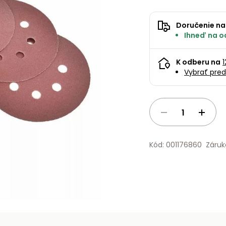
Doručenie na
Ihneď na od
K odberu na
Vybrať pred
Kód: 001176860
Záruk