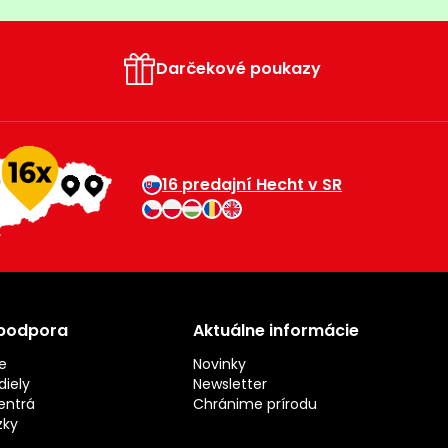
Darčekové poukazy
16 predajní Hecht v SR
 podpora
Aktuálne informácie
e
Novinky
iely
Newsletter
entrá
Chránime prírodu
zky