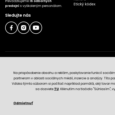
Prevádzkujeme
16 odborných
Etický kódex
predajní
s vyškoleným personálom.
Sledujte nás
Doručenie a platobné metódy
Na prispôsobenie obsahu a reklám, poskytovanie funkcií sociál
partnerom v oblasti sociálnych médií, inzercie a analýzy. Títo par
Vďaka týmto súborom si počítač napríklad pamätá, aký tovar má
sa dozviete
TU
. Kliknutím na tlačidlo "Súhlasím",
Odmietnuť
© 2026 Hecht.cz
Obchodné podmienky
Nastavenie 