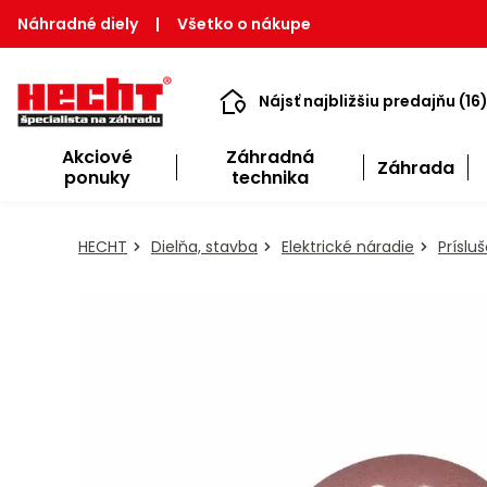
Náhradné diely
|
Všetko o nákupe
Nájsť najbližšiu predajňu (16
Akciové
Záhradná
Záhrada
ponuky
technika
HECHT
Dielňa, stavba
Elektrické náradie
Príslu