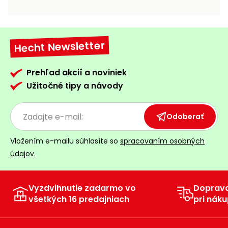
vozíky
Navijaky
Čerpadlá
a
Hecht Newsletter
Príslušenstvo
vodárne
Vysokotlakové
Prehľad akcií a noviniek
Bagre
umývačky
Užitočné tipy a návody
Zametacie
stroje
Odoberať
Snežné
Vložením e-mailu súhlasíte so
spracovaním osobných
frézy
údajov.
Odhŕňače
a lopaty
na sneh
Vyzdvihnutie zadarmo vo
Doprav
všetkých 16 predajniach
pri náku
Postrekovače
a rosiče