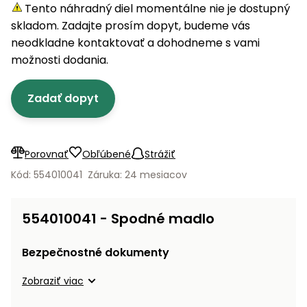
úložné
vozidlá
Ochrana
Štiepačky
Tento náhradný diel momentálne nie je dostupný
stoly
obrubníky
Vidly
boxy
rastlín
Náhradné
dreva
skladom. Zadajte prosím dopyt, budeme vás
Príslušenstvo
Seniorské
nože
Vibračné
Tieniace
neodkladne kontaktovať a dohodneme s vami
vozíky
Záhradné
Drviče
dosky
textílie
možnosti dodania.
koše
vetiev
Prilby
Odpudzovače
Transportéry
Zadať dopyt
Krhly
a pasce
Špalíkovače
Rezačky
Doplnky
Fukáre a
na
vysávače
Porovnať
Obľúbené
Strážiť
betón
na lístie
Kód: 554010041
Záruka: 24 mesiacov
Meracie
Záhradné
prístroje
vozíky
554010041 - Spodné madlo
Nabíjačky
autobatérií
Fúriky
Bezpečnostné dokumenty
Vykurovanie
Zobraziť viac
Rozmetadlá
a posypové