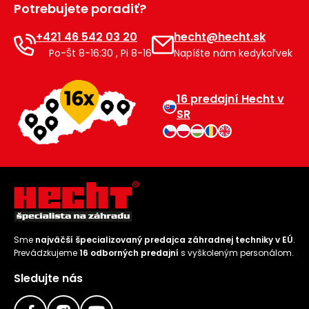
Potrebujete poradiť?
Príslušenstvo
+421 46 542 03 20
hecht@hecht.sk
Po-Št 8-16:30 , Pi 8-16
Napíšte nám kedykoľvek
16 predajní Hecht v
SR
Sme
najväčší špecializovaný predajca záhradnej techniky v EÚ
.
Prevádzkujeme
16 odborných predajní
s vyškoleným personálom.
Sledujte nás