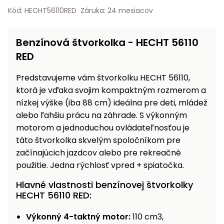
vozíky
Kód: HECHT56110RED
Záruka: 24 mesiacov
Navijaky
Čerpadlá
a
Benzínová štvorkolka - HECHT 56110
Príslušenstvo
vodárne
RED
Vysokotlakové
Bagre
umývačky
Predstavujeme vám štvorkolku HECHT 56110,
ktorá je vďaka svojim kompaktným rozmerom a
Zametacie
nízkej výške (iba 88 cm) ideálna pre deti, mládež
stroje
alebo ľahšiu prácu na záhrade. S výkonným
motorom a jednoduchou ovládateľnosťou je
Snežné
frézy
táto štvorkolka skvelým spoločníkom pre
začínajúcich jazdcov alebo pre rekreačné
Odhŕňače
použitie. Jedna rýchlosť vpred + spiatočka.
a lopaty
na sneh
Hlavné vlastnosti benzínovej štvorkolky
HECHT 56110 RED:
Postrekovače
a rosiče
Výkonný 4-taktný motor:
110 cm3,