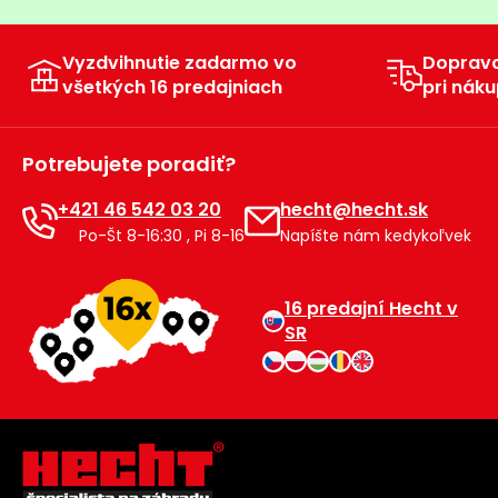
Vyzdvihnutie zadarmo vo
Doprav
všetkých 16 predajniach
pri náku
Potrebujete poradiť?
+421 46 542 03 20
hecht@hecht.sk
Po-Št 8-16:30 , Pi 8-16
Napíšte nám kedykoľvek
16 predajní Hecht v
SR