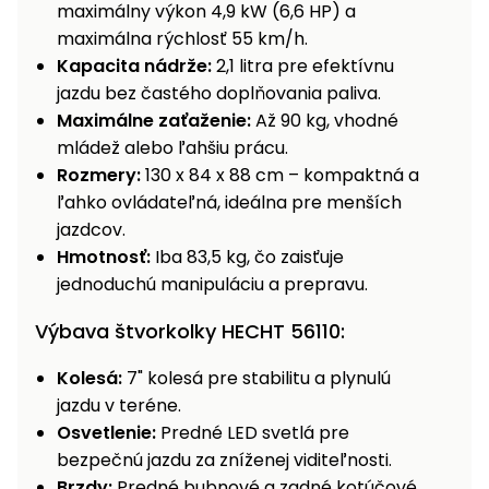
maximálny výkon 4,9 kW (6,6 HP) a
Príslušenstvo
maximálna rýchlosť 55 km/h.
Kapacita nádrže:
2,1 litra pre efektívnu
jazdu bez častého doplňovania paliva.
Maximálne zaťaženie:
Až 90 kg, vhodné
mládež alebo ľahšiu prácu.
Rozmery:
130 x 84 x 88 cm – kompaktná a
ľahko ovládateľná, ideálna pre menších
jazdcov.
Hmotnosť:
Iba 83,5 kg, čo zaisťuje
jednoduchú manipuláciu a prepravu.
Výbava štvorkolky HECHT 56110:
Kolesá:
7" kolesá pre stabilitu a plynulú
jazdu v teréne.
Osvetlenie:
Predné LED svetlá pre
bezpečnú jazdu za zníženej viditeľnosti.
Brzdy:
Predné bubnové a zadné kotúčové