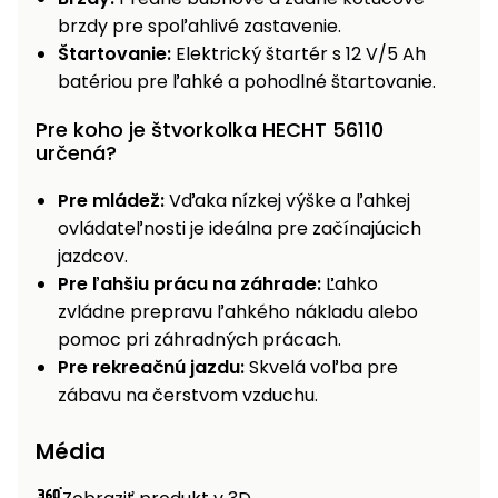
brzdy pre spoľahlivé zastavenie.
Štartovanie:
Elektrický štartér s 12 V/5 Ah
batériou pre ľahké a pohodlné štartovanie.
Pre koho je štvorkolka HECHT 56110
určená?
Pre mládež:
Vďaka nízkej výške a ľahkej
ovládateľnosti je ideálna pre začínajúcich
jazdcov.
Pre ľahšiu prácu na záhrade:
Ľahko
zvládne prepravu ľahkého nákladu alebo
pomoc pri záhradných prácach.
Pre rekreačnú jazdu:
Skvelá voľba pre
zábavu na čerstvom vzduchu.
Média