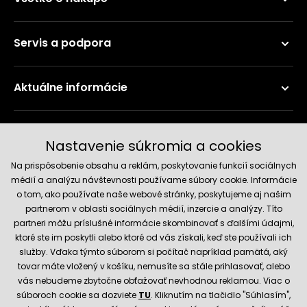
Servis a podpora
Aktuálne informácie
Doručenie a platobné metódy
Nastavenie súkromia a cookies
Na prispôsobenie obsahu a reklám, poskytovanie funkcií sociálnych
médií a analýzu návštevnosti používame súbory cookie. Informácie
o tom, ako používate naše webové stránky, poskytujeme aj našim
partnerom v oblasti sociálnych médií, inzercie a analýzy. Títo
partneri môžu príslušné informácie skombinovať s ďalšími údajmi,
ktoré ste im poskytli alebo ktoré od vás získali, keď ste používali ich
služby. Vďaka týmto súborom si počítač napríklad pamätá, aký
Spoľahlivý obchod
tovar máte vložený v košíku, nemusíte sa stále prihlasovať, alebo
vás nebudeme zbytočne obťažovať nevhodnou reklamou. Viac o
súboroch cookie sa dozviete
TU
. Kliknutím na tlačidlo "Súhlasím",