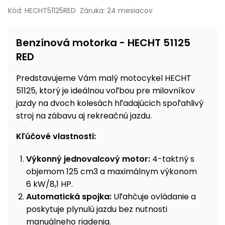
vozíky
Kód: HECHT51125RED
Záruka: 24 mesiacov
Navijaky
Čerpadlá
a
Benzínová motorka - HECHT 51125
Príslušenstvo
vodárne
RED
Vysokotlakové
Bagre
umývačky
Predstavujeme Vám malý motocykel HECHT
51125, ktorý je ideálnou voľbou pre milovníkov
Zametacie
jazdy na dvoch kolesách hľadajúcich spoľahlivý
stroje
stroj na zábavu aj rekreačnú jazdu.
Snežné
Kľúčové vlastnosti:
frézy
Výkonný jednovalcový motor:
4-taktný s
Odhŕňače
objemom 125 cm3 a maximálnym výkonom
a lopaty
na sneh
6 kW/8,1 HP.
Automatická spojka:
Uľahčuje ovládanie a
Postrekovače
poskytuje plynulú jazdu bez nutnosti
a rosiče
manuálneho riadenia.