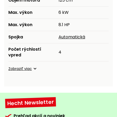
Objem motora
125 cm³
Max. výkon
6 kW
Max. výkon
8.1 HP
Spojka
Automatická
Počet rýchlostí
4
vpred
Zobraziť viac
Hecht Newsletter
Prehľad akcií a noviniek