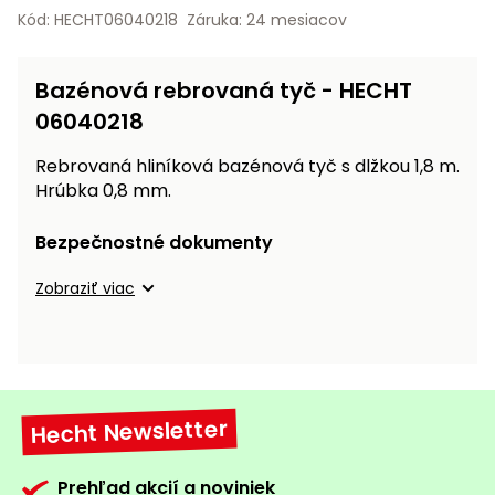
vozíky
Kód: HECHT06040218
Záruka: 24 mesiacov
Navijaky
Čerpadlá
a
Bazénová rebrovaná tyč - HECHT
Príslušenstvo
vodárne
06040218
Vysokotlakové
Rebrovaná hliníková bazénová tyč s dlžkou 1,8 m.
Bagre
umývačky
Hrúbka 0,8 mm.
Zametacie
stroje
Bezpečnostné dokumenty
Snežné
Zobraziť viac
frézy
Odhŕňače
a lopaty
na sneh
Hecht Newsletter
Postrekovače
a rosiče
Prehľad akcií a noviniek