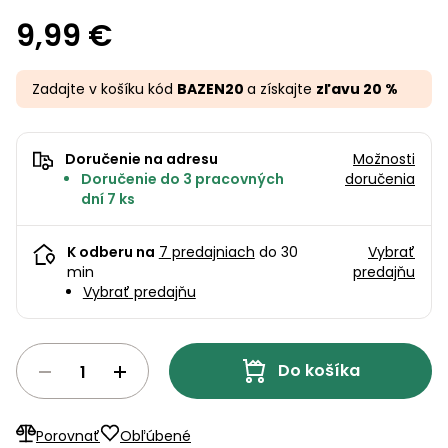
úložné
vozidlá
Ochrana
Štiepačky
stoly
obrubníky
Vidly
boxy
9,99 €
rastlín
Náhradné
dreva
Príslušenstvo
Seniorské
nože
Vibračné
Tieniace
vozíky
Záhradné
Drviče
dosky
textílie
Zadajte v košíku kód
BAZEN20
a získajte
zľavu 20 %
koše
vetiev
Prilby
Odpudzovače
Transportéry
Krhly
a pasce
Špalíkovače
Doručenie na adresu
Možnosti
Doručenie do 3 pracovných
doručenia
Rezačky
Doplnky
dní 7 ks
Fukáre a
na
vysávače
betón
na lístie
K odberu na
7 predajniach
do 30
Vybrať
Meracie
min
predajňu
Záhradné
prístroje
Vybrať predajňu
vozíky
Nabíjačky
autobatérií
Fúriky
Do košíka
Vykurovanie
Rozmetadlá
a posypové
Porovnať
Obľúbené