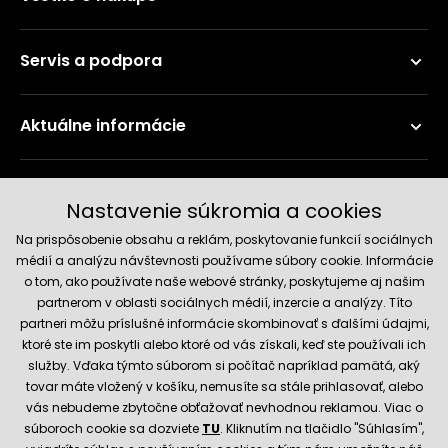
Servis a podpora
Aktuálne informácie
Doručenie a platobné metódy
Nastavenie súkromia a cookies
Na prispôsobenie obsahu a reklám, poskytovanie funkcií sociálnych
médií a analýzu návštevnosti používame súbory cookie. Informácie
o tom, ako používate naše webové stránky, poskytujeme aj našim
partnerom v oblasti sociálnych médií, inzercie a analýzy. Títo
partneri môžu príslušné informácie skombinovať s ďalšími údajmi,
ktoré ste im poskytli alebo ktoré od vás získali, keď ste používali ich
služby. Vďaka týmto súborom si počítač napríklad pamätá, aký
Spoľahlivý obchod
tovar máte vložený v košíku, nemusíte sa stále prihlasovať, alebo
vás nebudeme zbytočne obťažovať nevhodnou reklamou. Viac o
súboroch cookie sa dozviete
TU
. Kliknutím na tlačidlo "Súhlasím",