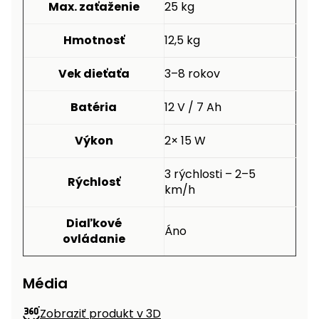
Max. zaťaženie
25 kg
Hmotnosť
12,5 kg
Vek dieťaťa
3–8 rokov
Batéria
12 V / 7 Ah
Výkon
2× 15 W
3 rýchlosti – 2–5
Rýchlosť
km/h
Diaľkové
Áno
ovládanie
Média
Zobraziť produkt v 3D