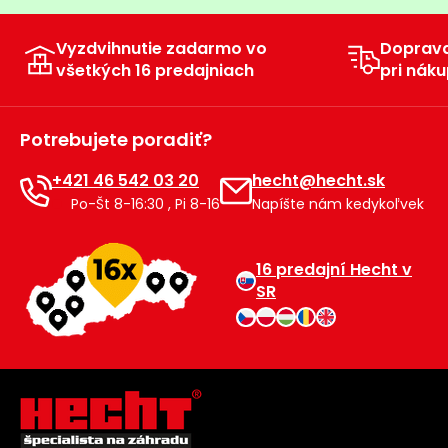
Vyzdvihnutie zadarmo vo
Doprav
všetkých 16 predajniach
pri náku
Potrebujete poradiť?
+421 46 542 03 20
hecht@hecht.sk
Po-Št 8-16:30 , Pi 8-16
Napíšte nám kedykoľvek
16 predajní Hecht v
SR