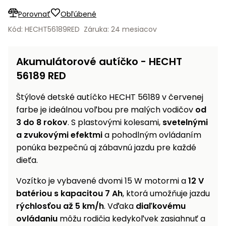
vozíky
Navijaky
Porovnať
Obľúbené
Čerpadlá
Kód: HECHT56189RED
Záruka: 24 mesiacov
a
Príslušenstvo
vodárne
Akumulátorové autíčko - HECHT
Vysokotlakové
56189 RED
Bagre
umývačky
Štýlové detské autíčko HECHT 56189 v červenej
Zametacie
stroje
farbe je ideálnou voľbou pre malých vodičov
od
3 do 8 rokov
. S plastovými kolesami,
svetelnými
Snežné
a zvukovými efektmi
a pohodlným ovládaním
frézy
ponúka bezpečnú aj zábavnú jazdu pre každé
dieťa.
Odhŕňače
a lopaty
Vozítko je vybavené dvomi 15 W motormi a
12 V
na sneh
batériou s kapacitou 7 Ah
, ktorá umožňuje jazdu
Postrekovače
rýchlosťou až 5 km/h
. Vďaka
diaľkovému
a rosiče
ovládaniu
môžu rodičia kedykoľvek zasiahnuť a