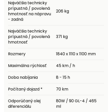
Najväčšia technicky
prípustná / povolená
206 kg
hmotnosť na nápravu
- zadná
Najväčšia technicky
prípustná / povolená
371 kg
hmotnosť
Rozmery
1840 x 1110 x 1100 mm
Maximálna rýchlosť
45 km / h
Doba nabíjania
8 - 15 h
Počítaný dojazd *
70 km
Odporúčaný olej
80W / 90 GL-4 / 465
diferenciálu
ml