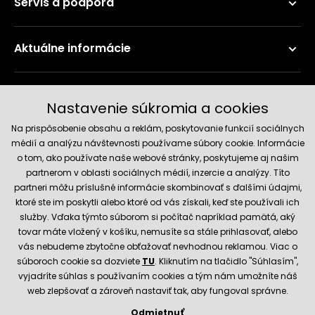
Servis a podpora
Aktuálne informácie
Doručenie a platobné metódy
Nastavenie súkromia a cookies
Na prispôsobenie obsahu a reklám, poskytovanie funkcií sociálnych
médií a analýzu návštevnosti používame súbory cookie. Informácie
o tom, ako používate naše webové stránky, poskytujeme aj našim
partnerom v oblasti sociálnych médií, inzercie a analýzy. Títo
partneri môžu príslušné informácie skombinovať s ďalšími údajmi,
ktoré ste im poskytli alebo ktoré od vás získali, keď ste používali ich
služby. Vďaka týmto súborom si počítač napríklad pamätá, aký
Spoľahlivý obchod
tovar máte vložený v košíku, nemusíte sa stále prihlasovať, alebo
vás nebudeme zbytočne obťažovať nevhodnou reklamou. Viac o
súboroch cookie sa dozviete
TU
. Kliknutím na tlačidlo "Súhlasím",
vyjadríte súhlas s používaním cookies a tým nám umožníte náš
web zlepšovať a zároveň nastaviť tak, aby fungoval správne.
Odmietnuť