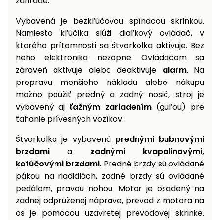
záhrade.
Vybavená je bezkľúčovou spínacou skrinkou.
Namiesto kľúčika slúži diaľkový ovládač, v
ktorého prítomnosti sa štvorkolka aktivuje. Bez
neho elektronika nezopne. Ovládačom sa
zároveň aktivuje alebo deaktivuje
alarm
. Na
prepravu menšieho nákladu alebo nákupu
možno použiť predný a zadný nosič, stroj je
vybavený aj
ťažným zariadením
(guľou) pre
ťahanie prívesných vozíkov.
Štvorkolka je vybavená
prednými bubnovými
brzdami
a
zadnými kvapalinovými,
kotúčovými brzdami
. Predné brzdy sú ovládané
pákou na riadidlách, zadné brzdy sú ovládané
pedálom, pravou nohou. Motor je osadený na
zadnej odpruženej náprave, prevod z motora na
os je pomocou uzavretej prevodovej skrinke.