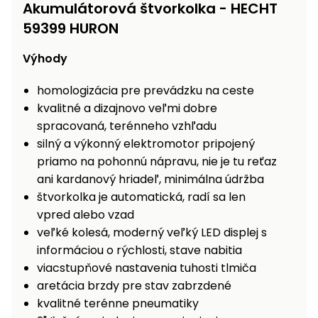
vozíky
Akumulátorová štvorkolka - HECHT
Navijaky
59399 HURON
Čerpadlá
a
Výhody
Príslušenstvo
vodárne
homologizácia pre prevádzku na ceste
Vysokotlakové
Bagre
umývačky
kvalitné a dizajnovo veľmi dobre
spracovaná, terénneho vzhľadu
Zametacie
silný a výkonný elektromotor pripojený
stroje
priamo na pohonnú nápravu, nie je tu reťaz
ani kardanový hriadeľ, minimálna údržba
Snežné
štvorkolka je automatická, radí sa len
frézy
vpred alebo vzad
Odhŕňače
veľké kolesá, moderný veľký LED displej s
a lopaty
informáciou o rýchlosti, stave nabitia
na sneh
viacstupňové nastavenia tuhosti tlmiča
aretácia brzdy pre stav zabrzdené
Postrekovače
a rosiče
kvalitné terénne pneumatiky