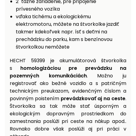
2" ťažné zariadenie, pre pripojenie
prívesného vozíka
Príslušenstvo
vďaka tichému a ekologickému
elektromotoru, môžete na štvorkolke jazdiť
takmer kdekoľvek napr. ísť s deťmi na
prechádzku do parku, kam s benzínovou
štvorkolkou nemôžete
HECHT 59399 je akumulátorová štvorkolka
s
homologizáciou pre prevádzku na
pozemných komunikáciách
. Možno ju
registrovať ako bežné vozidlo a s patričným
technickým preukazom, evidenčným číslom a
povinným poistením
prevádzkovať aj na ceste
.
Štvorkolka sa tak môže stať úsporným a
ekologickým dopravným prostriedkom do
zamestnania poslúži pri ceste na nákup apod..
Rovnako dobre však poslúži aj pri práci v