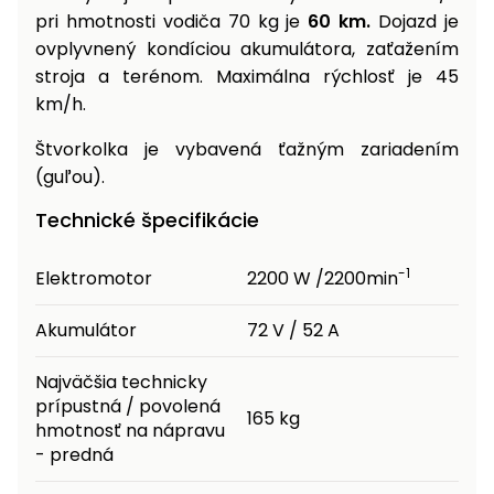
pri hmotnosti vodiča 70 kg je
60 km.
Dojazd je
ovplyvnený kondíciou akumulátora, zaťažením
stroja a terénom. Maximálna rýchlosť je 45
km/h.
Štvorkolka je vybavená ťažným zariadením
(guľou).
Technické špecifikácie
-1
Elektromotor
2200 W /2200min
Akumulátor
72 V / 52 A
Najväčšia technicky
prípustná / povolená
165 kg
hmotnosť na nápravu
- predná