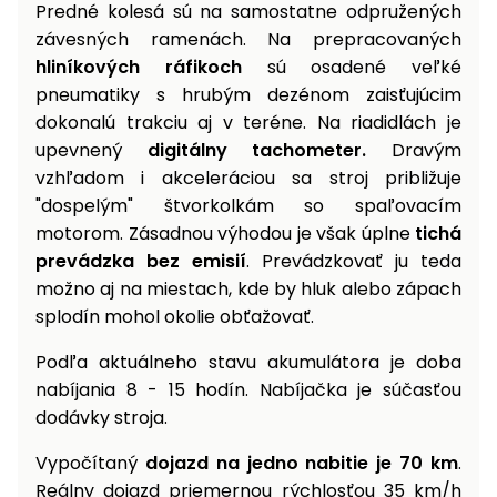
Predné kolesá sú na samostatne odpružených
závesných ramenách. Na prepracovaných
hliníkových ráfikoch
sú osadené veľké
pneumatiky s hrubým dezénom zaisťujúcim
dokonalú trakciu aj v teréne. Na riadidlách je
upevnený
digitálny tachometer.
Dravým
vzhľadom i akceleráciou sa stroj približuje
"dospelým" štvorkolkám so spaľovacím
motorom. Zásadnou výhodou je však úplne
tichá
prevádzka bez emisií
. Prevádzkovať ju teda
možno aj na miestach, kde by hluk alebo zápach
splodín mohol okolie obťažovať.
Podľa aktuálneho stavu akumulátora je doba
nabíjania 8 - 15 hodín. Nabíjačka je súčasťou
dodávky stroja.
Vypočítaný
dojazd na jedno nabitie je 70 km
.
Reálny dojazd priemernou rýchlosťou 35 km/h