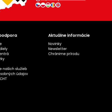
 podpora
Aktuálne informácie
e
Novinky
iely
Newsletter
entrá
Chránime prírodu
zky
 našich služieb
sobných údajov
ECHT