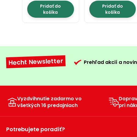
Pridať do
Pridať do
košíka
košíka
Hecht Newsletter
Prehľad akcií a novin
Vyzdvihnutie zadarmo vo
Dopra
všetkých 16 predajniach
pri nák
Potrebujete poradiť?