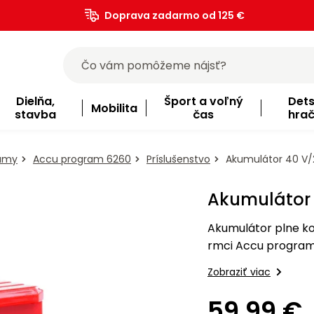
Doprava zadarmo od 125 €
)
Dielňa,
Šport a voľný
Det
Mobilita
stavba
čas
hra
ramy
Accu program 6260
Príslušenstvo
Akumulátor 40 V/2
Akumulátor 
Akumulátor plne k
rmci Accu programu
Zobraziť viac
59,99 €