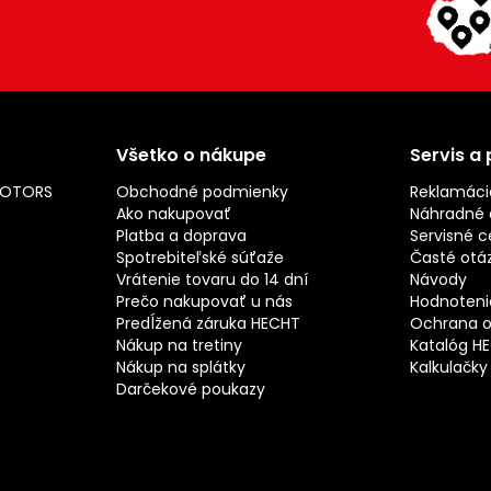
Všetko o nákupe
Servis a
MOTORS
Obchodné podmienky
Reklamáci
Ako nakupovať
Náhradné d
Platba a doprava
Servisné c
Spotrebiteľské súťaže
Časté otá
Vrátenie tovaru do 14 dní
Návody
Prečo nakupovať u nás
Hodnotenie
Predĺžená záruka HECHT
Ochrana o
Nákup na tretiny
Katalóg H
Nákup na splátky
Kalkulačky
Darčekové poukazy