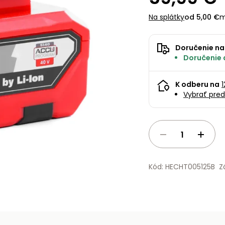
Na splátky
od 5,00 €
m
Doručenie na
Doručenie 
K odberu na
Vybrať pred
Kód: HECHT005125B
Z