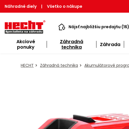
Náhradné diely
|
Všetko o nákupe
Nájsť najbližšiu predajňu (16
Akciové
Záhradná
Záhrada
ponuky
technika
HECHT
Záhradná technika
Akumulátorové prog