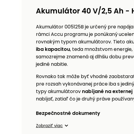
Akumulátor 40 V/2,5 Ah -
Akumulátor 005125B je určený pre napája
rámci Accu programu je ponúkaný ucelen
rovnakým typom akumulátorov. Tieto ak
iba kapacitou
, teda množstvom energie, 
samozrejme znamená aj dlhšiu dobu prev
jediné nabitie.
Rovnako tak môže byť vhodné zaobstarať 
pre rozsah vykonávanej práce iba s jedin
typy akumulátorov
nabíjané na externej
nabíjať, zatiaľ čo je druhý práve používan
Bezpečnostné dokumenty
Zobraziť viac