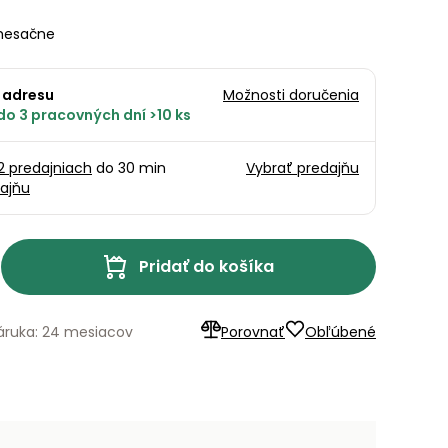
esačne
 adresu
Možnosti doručenia
do 3 pracovných dní >10 ks
12 predajniach
do 30 min
Vybrať predajňu
ajňu
Pridať do košíka
áruka: 24 mesiacov
Porovnať
Obľúbené