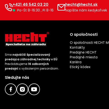
+421 46 542 03 20
hecht@hecht.sk
Po-Št 8-16:30 , Pi 8-16
Napíšte nám kedykoľvek
O spoločnosti
O spoločnosti HECHT 
Kontakty
Predajne HECHT
Sme
najväčší špecializovaný
Predajné miesta
predajca záhradnej techniky v EÚ
.
Kariéra
Prevádzkujeme
16 odborných
Etický kódex
predajní
s vyškoleným personálom.
Sledujte nás