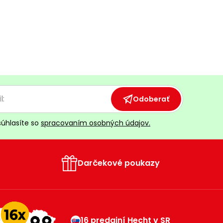
Odoberať
súhlasíte so
spracovaním osobných údajov.
Darčekové poukazy
16 predajní Hecht v SR