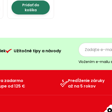
Pridať do
košíka
iek
Užitočné tipy a návody
Vložením e-mailu 
va zadarmo
Predĺženie záruky
upe od 125 €
až na 5 rokov