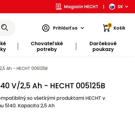
Magazín HECHT
|
SK
0
Prihlásiť sa
Košík
ské
Chovateľské
Darčekové
čky
potreby
poukazy
,5 Ah - HECHT 005125B
40 V/2,5 Ah - HECHT 005125B
ompatibilný so všetkými produktami HECHT v
 5140. Kapacita 2,5 Ah