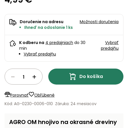
úložné
vozidlá
Ochrana
Štiepačky
stoly
obrubníky
Vidly
boxy
rastlín
Náhradné
dreva
Príslušenstvo
Seniorské
nože
Vibračné
Tieniace
vozíky
Záhradné
Drviče
Doručenie na adresu
Možnosti doručenia
dosky
textílie
koše
Ihneď na odoslanie 1 ks
vetiev
Prilby
Odpudzovače
Transportéry
Krhly
a pasce
K odberu na
4 predajniach
do 30
Vybrať
Špalíkovače
min
predajňu
Rezačky
Doplnky
Vybrať predajňu
Fukáre a
na
vysávače
betón
na lístie
Do košíka
Meracie
Záhradné
prístroje
vozíky
Nabíjačky
Porovnať
Obľúbené
autobatérií
Fúriky
Kód: AG-0230-0006-010
Záruka: 24 mesiacov
Vykurovanie
Rozmetadlá
AGRO OM hnojivo na okrasné dreviny
a posypové