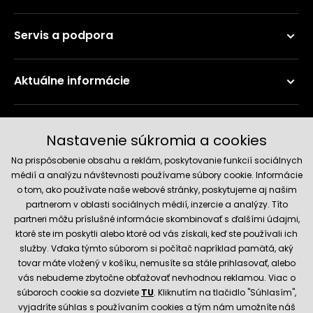
Servis a podpora
Aktuálne informácie
Doručenie a platobné metódy
Nastavenie súkromia a cookies
Na prispôsobenie obsahu a reklám, poskytovanie funkcií sociálnych
médií a analýzu návštevnosti používame súbory cookie. Informácie
o tom, ako používate naše webové stránky, poskytujeme aj našim
partnerom v oblasti sociálnych médií, inzercie a analýzy. Títo
partneri môžu príslušné informácie skombinovať s ďalšími údajmi,
ktoré ste im poskytli alebo ktoré od vás získali, keď ste používali ich
služby. Vďaka týmto súborom si počítač napríklad pamätá, aký
Spoľahlivý obchod
tovar máte vložený v košíku, nemusíte sa stále prihlasovať, alebo
vás nebudeme zbytočne obťažovať nevhodnou reklamou. Viac o
súboroch cookie sa dozviete
TU
. Kliknutím na tlačidlo "Súhlasím",
vyjadríte súhlas s používaním cookies a tým nám umožníte náš