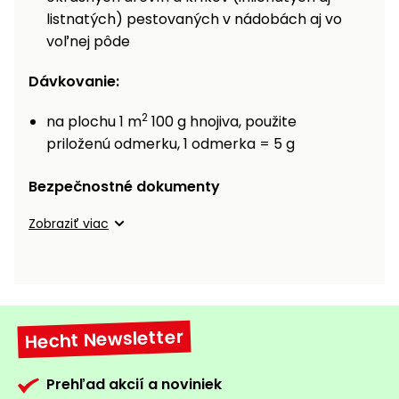
listnatých) pestovaných v nádobách aj vo
Príslušenstvo
voľnej pôde
Dávkovanie:
2
na plochu 1 m
100 g hnojiva, použite
priloženú odmerku, 1 odmerka = 5 g
Bezpečnostné dokumenty
Zobraziť viac
Hecht Newsletter
Prehľad akcií a noviniek