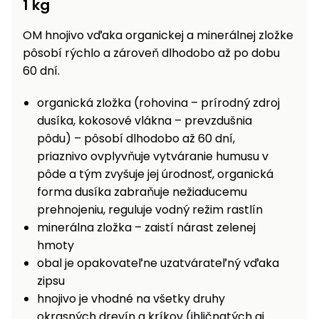
1 kg
vozíky
Navijaky
Čerpadlá
OM hnojivo vďaka organickej a minerálnej zložke
a
pôsobí rýchlo a zároveň dlhodobo až po dobu
Príslušenstvo
vodárne
60 dní.
Vysokotlakové
organická zložka (rohovina – prírodný zdroj
Bagre
umývačky
dusíka, kokosové vlákna – prevzdušnia
Zametacie
pôdu) – pôsobí dlhodobo až 60 dní,
stroje
priaznivo ovplyvňuje vytváranie humusu v
pôde a tým zvyšuje jej úrodnosť, organická
Snežné
forma dusíka zabraňuje nežiaducemu
frézy
prehnojeniu, reguluje vodný režim rastlín
minerálna zložka – zaistí nárast zelenej
Odhŕňače
a lopaty
hmoty
na sneh
obal je opakovateľne uzatvárateľný vďaka
zipsu
Postrekovače
hnojivo je vhodné na všetky druhy
a rosiče
okrasných drevín a kríkov (ihličnatých aj