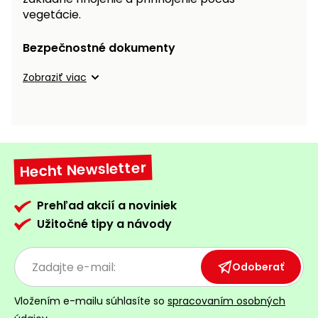
vozíky
vegetácie.
Navijaky
Čerpadlá
Bezpečnostné dokumenty
a
Príslušenstvo
vodárne
Zobraziť viac
Vysokotlakové
Bagre
umývačky
Zametacie
stroje
Hecht Newsletter
Snežné
frézy
Prehľad akcií a noviniek
Užitočné tipy a návody
Odhŕňače
a lopaty
na sneh
Odoberať
Postrekovače
Vložením e-mailu súhlasíte so
spracovaním osobných
a rosiče