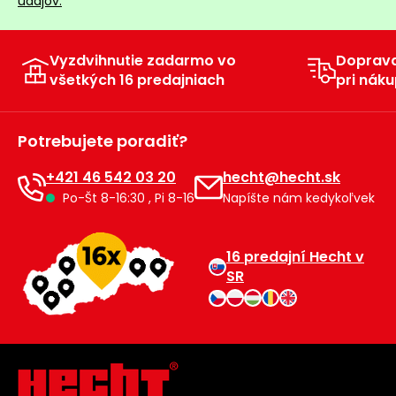
údajov.
Príslušenstvo
Vyzdvihnutie zadarmo vo
Doprav
všetkých 16 predajniach
pri náku
Potrebujete poradiť?
+421 46 542 03 20
hecht@hecht.sk
Po-Št 8-16:30 , Pi 8-16
Napíšte nám kedykoľvek
16 predajní Hecht v
SR