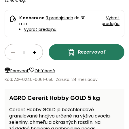
úložné
(2,40 €/kg)
vozidlá
Ochrana
Štiepačky
stoly
obrubníky
Vidly
boxy
rastlín
Náhradné
dreva
Príslušenstvo
Seniorské
nože
Vibračné
Tieniace
K odberu na
3 predajniach
do 30
Vybrať
vozíky
Záhradné
Drviče
dosky
min
predajňu
textílie
koše
vetiev
Vybrať predajňu
Prilby
Odpudzovače
Transportéry
Krhly
a pasce
Špalíkovače
Rezervovať
Rezačky
Doplnky
Fukáre a
na
vysávače
betón
na lístie
Porovnať
Obľúbené
Meracie
Kód: AG-0240-0061-050
Záruka: 24 mesiacov
Záhradné
prístroje
vozíky
Nabíjačky
AGRO Cererit Hobby GOLD 5 kg
autobatérií
Fúriky
Cererit Hobby GOLD je bezchloridové
granulované hnojivo určené na výživu ovocia,
Vykurovanie
Rozmetadlá
zeleniny, chmeľu a okrasných rastlín. Na
a posypové
základné hnojenie a prihnojenie počas