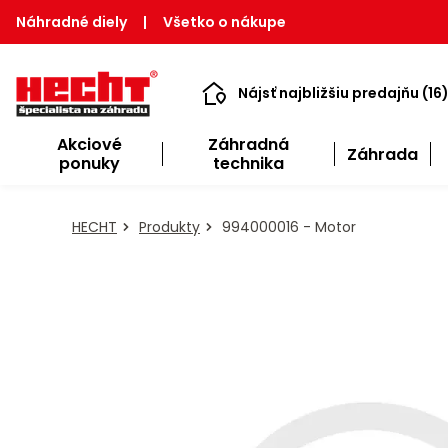
Náhradné diely
|
Všetko o nákupe
Nájsť najbližšiu predajňu (16
Akciové
Záhradná
Záhrada
ponuky
technika
HECHT
Produkty
994000016 - Motor