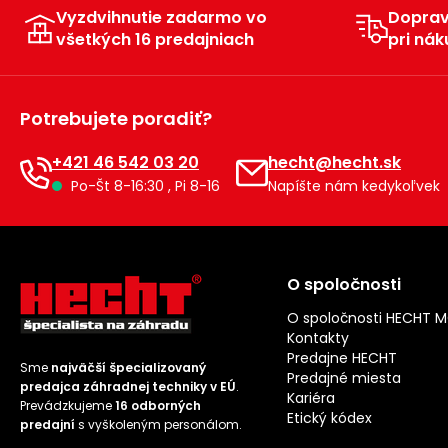
Vyzdvihnutie zadarmo vo
Dopra
všetkých 16 predajniach
pri nák
Potrebujete poradiť?
+421 46 542 03 20
hecht@hecht.sk
Po-Št 8-16:30 , Pi 8-16
Napíšte nám kedykoľvek
O spoločnosti
O spoločnosti HECHT 
Kontakty
Predajne HECHT
Sme
najväčší špecializovaný
Predajné miesta
predajca záhradnej techniky v EÚ
.
Kariéra
Prevádzkujeme
16 odborných
Etický kódex
predajní
s vyškoleným personálom.