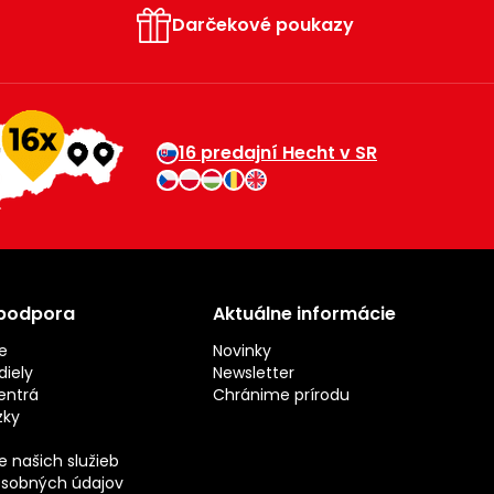
Darčekové poukazy
16 predajní Hecht v SR
 podpora
Aktuálne informácie
e
Novinky
iely
Newsletter
entrá
Chránime prírodu
zky
 našich služieb
sobných údajov