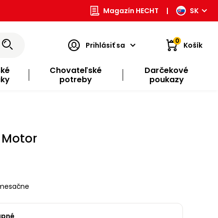
Magazín HECHT
|
SK
0
Prihlásiť sa
Košík
ské
Chovateľské
Darčekové
čky
potreby
poukazy
 Motor
mesačne
upné