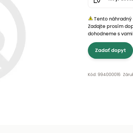
Tento náhradný d
Zadajte prosím do
dohodneme s vami 
Zadať dopyt
Kód: 994000016
Záru