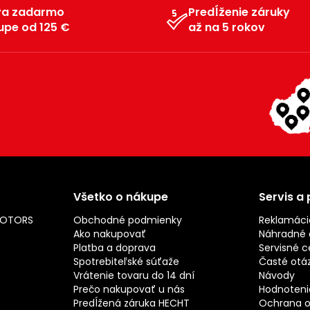
va zadarmo
Predĺženie záruky
upe od 125 €
až na 5 rokov
Všetko o nákupe
Servis a
MOTORS
Obchodné podmienky
Reklamáci
Ako nakupovať
Náhradné d
Platba a doprava
Servisné c
Spotrebiteľské súťaže
Časté otá
Vrátenie tovaru do 14 dní
Návody
Prečo nakupovať u nás
Hodnotenie
Predĺžená záruka HECHT
Ochrana o