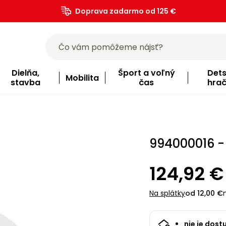
Doprava zadarmo od 125 €
)
Dielňa,
Šport a voľný
Det
Mobilita
stavba
čas
hra
994000016 -
124,92 €
Na splátky
od 12,00 €
nie je dost