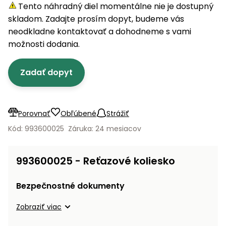
úložné
vozidlá
Ochrana
Štiepačky
Tento náhradný diel momentálne nie je dostupný
stoly
obrubníky
Vidly
boxy
rastlín
Náhradné
dreva
skladom. Zadajte prosím dopyt, budeme vás
Príslušenstvo
Seniorské
nože
Vibračné
Tieniace
neodkladne kontaktovať a dohodneme s vami
vozíky
Záhradné
Drviče
dosky
textílie
možnosti dodania.
koše
vetiev
Prilby
Odpudzovače
Transportéry
Zadať dopyt
Krhly
a pasce
Špalíkovače
Rezačky
Doplnky
Fukáre a
na
vysávače
Porovnať
Obľúbené
Strážiť
betón
na lístie
Kód: 993600025
Záruka: 24 mesiacov
Meracie
Záhradné
prístroje
vozíky
993600025 - Reťazové koliesko
Nabíjačky
autobatérií
Fúriky
Bezpečnostné dokumenty
Vykurovanie
Zobraziť viac
Rozmetadlá
a posypové