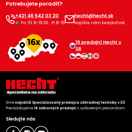
Potrebujete poradiť?
Príslušenstvo
+421 46 542 03 20
hecht@hecht.sk
Po-Št 8-16:30 , Pi 8-16
Napíšte nám kedykoľvek
16 predajní Hecht v
SR
Sme
najväčší špecializovaný predajca záhradnej techniky v EÚ
.
Prevádzkujeme
16 odborných predajní
s vyškoleným personálom.
Sledujte nás