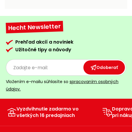
vozíky
Navijaky
Čerpadlá
a
Hecht Newsletter
Príslušenstvo
vodárne
Vysokotlakové
Prehľad akcií a noviniek
Bagre
umývačky
Užitočné tipy a návody
Zametacie
stroje
Odoberať
Snežné
Vložením e-mailu súhlasíte so
spracovaním osobných
frézy
údajov.
Odhŕňače
a lopaty
na sneh
Vyzdvihnutie zadarmo vo
Doprav
všetkých 16 predajniach
pri náku
Postrekovače
a rosiče