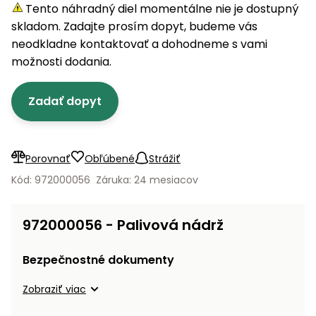
úložné
vozidlá
Ochrana
Štiepačky
Tento náhradný diel momentálne nie je dostupný
stoly
obrubníky
Vidly
boxy
rastlín
Náhradné
dreva
skladom. Zadajte prosím dopyt, budeme vás
Príslušenstvo
Seniorské
nože
Vibračné
Tieniace
neodkladne kontaktovať a dohodneme s vami
vozíky
Záhradné
Drviče
dosky
textílie
možnosti dodania.
koše
vetiev
Prilby
Odpudzovače
Transportéry
Zadať dopyt
Krhly
a pasce
Špalíkovače
Rezačky
Doplnky
Fukáre a
na
vysávače
Porovnať
Obľúbené
Strážiť
betón
na lístie
Kód: 972000056
Záruka: 24 mesiacov
Meracie
Záhradné
prístroje
vozíky
972000056 - Palivová nádrž
Nabíjačky
autobatérií
Fúriky
Bezpečnostné dokumenty
Vykurovanie
Zobraziť viac
Rozmetadlá
a posypové