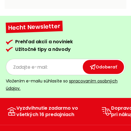
vozíky
Navijaky
Čerpadlá
a
Hecht Newsletter
Príslušenstvo
vodárne
Vysokotlakové
Prehľad akcií a noviniek
Bagre
umývačky
Užitočné tipy a návody
Zametacie
stroje
Odoberať
Snežné
Vložením e-mailu súhlasíte so
spracovaním osobných
frézy
údajov.
Odhŕňače
a lopaty
na sneh
Vyzdvihnutie zadarmo vo
Doprav
všetkých 16 predajniach
pri náku
Postrekovače
a rosiče