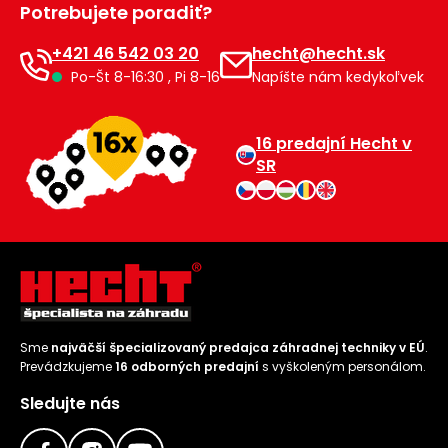
Potrebujete poradiť?
Príslušenstvo
+421 46 542 03 20
hecht@hecht.sk
Po-Št 8-16:30 , Pi 8-16
Napíšte nám kedykoľvek
16 predajní Hecht v
SR
Sme
najväčší špecializovaný predajca záhradnej techniky v EÚ
.
Prevádzkujeme
16 odborných predajní
s vyškoleným personálom.
Sledujte nás