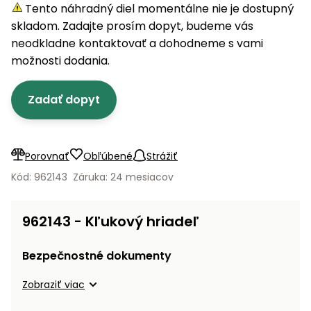
úložné
vozidlá
Ochrana
Štiepačky
Tento náhradný diel momentálne nie je dostupný
stoly
obrubníky
Vidly
boxy
rastlín
Náhradné
dreva
skladom. Zadajte prosím dopyt, budeme vás
Príslušenstvo
Seniorské
nože
Vibračné
Tieniace
neodkladne kontaktovať a dohodneme s vami
vozíky
Záhradné
Drviče
dosky
textílie
možnosti dodania.
koše
vetiev
Prilby
Odpudzovače
Transportéry
Zadať dopyt
Krhly
a pasce
Špalíkovače
Rezačky
Doplnky
Fukáre a
na
vysávače
Porovnať
Obľúbené
Strážiť
betón
na lístie
Kód: 962143
Záruka: 24 mesiacov
Meracie
Záhradné
prístroje
vozíky
962143 - Kľukový hriadeľ
Nabíjačky
autobatérií
Fúriky
Bezpečnostné dokumenty
Vykurovanie
Zobraziť viac
Rozmetadlá
a posypové