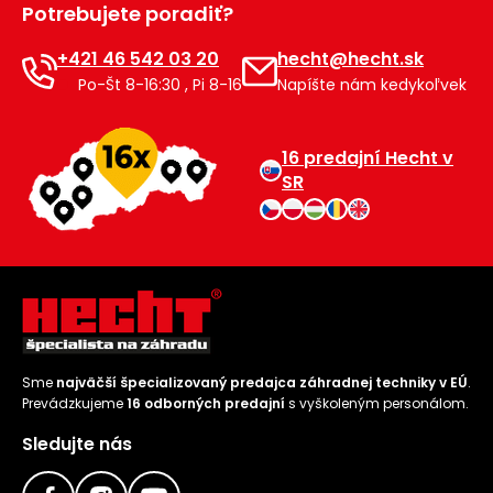
Potrebujete poradiť?
Príslušenstvo
+421 46 542 03 20
hecht@hecht.sk
Po-Št 8-16:30 , Pi 8-16
Napíšte nám kedykoľvek
16 predajní Hecht v
SR
Sme
najväčší špecializovaný predajca záhradnej techniky v EÚ
.
Prevádzkujeme
16 odborných predajní
s vyškoleným personálom.
Sledujte nás