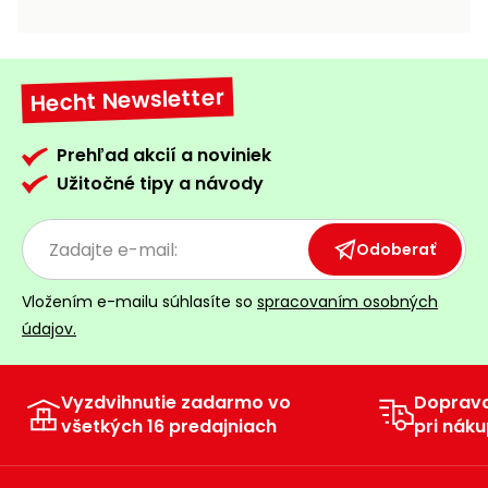
vozíky
Navijaky
Čerpadlá
a
Hecht Newsletter
Príslušenstvo
vodárne
Vysokotlakové
Prehľad akcií a noviniek
Bagre
umývačky
Užitočné tipy a návody
Zametacie
stroje
Odoberať
Snežné
Vložením e-mailu súhlasíte so
spracovaním osobných
frézy
údajov.
Odhŕňače
a lopaty
na sneh
Vyzdvihnutie zadarmo vo
Doprav
všetkých 16 predajniach
pri náku
Postrekovače
a rosiče