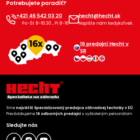
Potrebujete poradiť?
Príslušenstvo
+421 46 542 03 20
hecht@hecht.sk
Po-Št 8-16:30 , Pi 8-16
Napíšte nám kedykoľvek
16 predajní Hecht v
SR
Sme
najväčší špecializovaný predajca záhradnej techniky v EÚ
.
Prevádzkujeme
16 odborných predajní
s vyškoleným personálom.
Sledujte nás