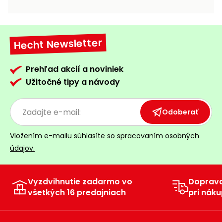
vozíky
Navijaky
Čerpadlá
a
Hecht Newsletter
Príslušenstvo
vodárne
Vysokotlakové
Prehľad akcií a noviniek
Bagre
umývačky
Užitočné tipy a návody
Zametacie
stroje
Odoberať
Snežné
Vložením e-mailu súhlasíte so
spracovaním osobných
frézy
údajov.
Odhŕňače
a lopaty
na sneh
Vyzdvihnutie zadarmo vo
Doprav
všetkých 16 predajniach
pri náku
Postrekovače
a rosiče