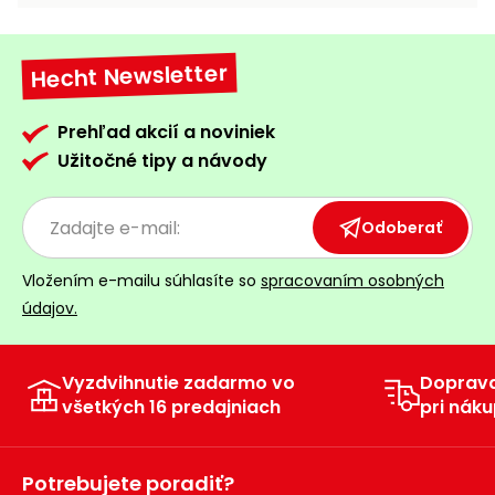
vozíky
Navijaky
Čerpadlá
Hecht Newsletter
a
Príslušenstvo
vodárne
Prehľad akcií a noviniek
Vysokotlakové
Užitočné tipy a návody
Bagre
umývačky
Zametacie
Odoberať
stroje
Vložením e-mailu súhlasíte so
spracovaním osobných
Snežné
frézy
údajov.
Odhŕňače
a lopaty
Vyzdvihnutie zadarmo vo
Doprav
na sneh
všetkých 16 predajniach
pri náku
Postrekovače
a rosiče
Potrebujete poradiť?