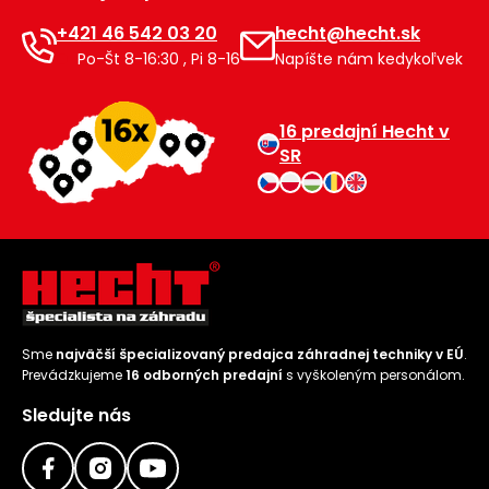
+421 46 542 03 20
hecht@hecht.sk
Príslušenstvo
Po-Št 8-16:30 , Pi 8-16
Napíšte nám kedykoľvek
16 predajní Hecht v
SR
Sme
najväčší špecializovaný predajca záhradnej techniky v EÚ
.
Prevádzkujeme
16 odborných predajní
s vyškoleným personálom.
Sledujte nás