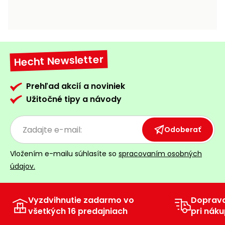
vozíky
Navijaky
Čerpadlá
a
Príslušenstvo
vodárne
Hecht Newsletter
Vysokotlakové
Bagre
umývačky
Prehľad akcií a noviniek
Zametacie
Užitočné tipy a návody
stroje
Snežné
Odoberať
frézy
Vložením e-mailu súhlasíte so
spracovaním osobných
Odhŕňače
údajov.
a lopaty
na sneh
Vyzdvihnutie zadarmo vo
Doprav
Postrekovače
všetkých 16 predajniach
pri náku
a rosiče