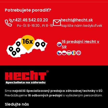
Príslušenstvo
Potrebujete poradiť?
+421 46 542 03 20
hecht@hecht.sk
Po-Št 8-16:30 , Pi 8-16
Napíšte nám kedykoľvek
16 predajní Hecht v
SR
Sme
najväčší špecializovaný predajca záhradnej techniky v EÚ
.
Prevádzkujeme
16 odborných predajní
s vyškoleným personálom.
Sledujte nás