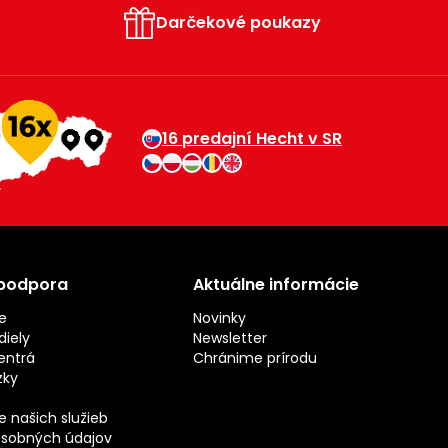
Darčekové poukazy
16 predajní Hecht v SR
 podpora
Aktuálne informácie
e
Novinky
iely
Newsletter
entrá
Chránime prírodu
zky
 našich služieb
sobných údajov