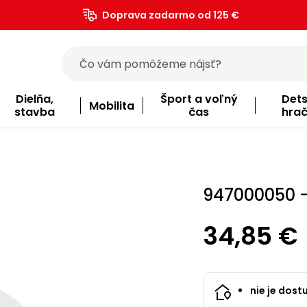
Doprava zadarmo od 125 €
)
Dielňa,
Šport a voľný
Det
Mobilita
stavba
čas
hra
947000050 -
34,85 €
nie je dost