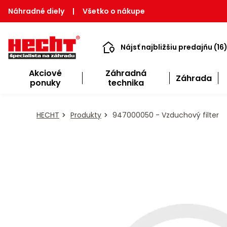
Náhradné diely
|
Všetko o nákupe
Nájsť najbližšiu predajňu (16
Akciové
Záhradná
Záhrada
ponuky
technika
HECHT
Produkty
947000050 - Vzduchový filter