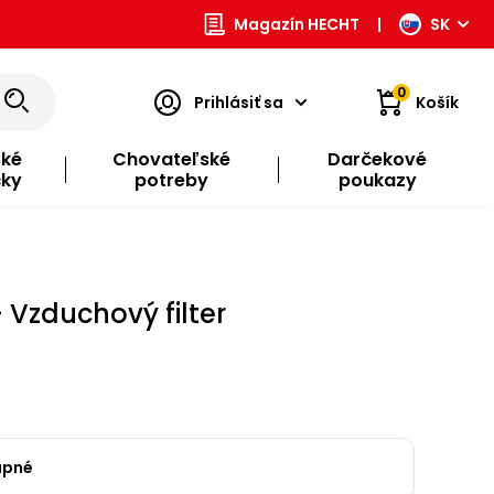
Magazín HECHT
|
SK
0
Prihlásiť sa
Košík
ské
Chovateľské
Darčekové
čky
potreby
poukazy
 Vzduchový filter
upné