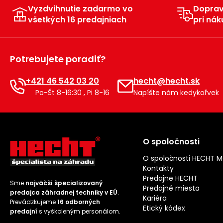
Vyzdvihnutie zadarmo vo
Dopra
všetkých 16 predajniach
pri nák
Potrebujete poradiť?
+421 46 542 03 20
hecht@hecht.sk
Po-Št 8-16:30 , Pi 8-16
Napíšte nám kedykoľvek
O spoločnosti
O spoločnosti HECHT 
Kontakty
Predajne HECHT
Sme
najväčší špecializovaný
Predajné miesta
predajca záhradnej techniky v EÚ
.
Kariéra
Prevádzkujeme
16 odborných
Etický kódex
predajní
s vyškoleným personálom.