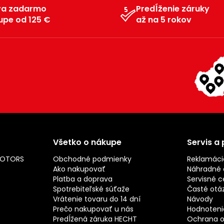
va zadarmo
Predĺženie záruky
upe od 125 €
až na 5 rokov
Všetko o nákupe
Servis a
MOTORS
Obchodné podmienky
Reklamáci
Ako nakupovať
Náhradné d
Platba a doprava
Servisné c
Spotrebiteľské súťaže
Časté otá
Vrátenie tovaru do 14 dní
Návody
Prečo nakupovať u nás
Hodnotenie
Predĺžená záruka HECHT
Ochrana o