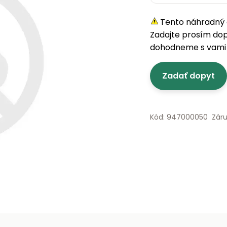
Tento náhradný d
Zadajte prosím do
dohodneme s vami 
Zadať dopyt
Kód: 947000050
Zár