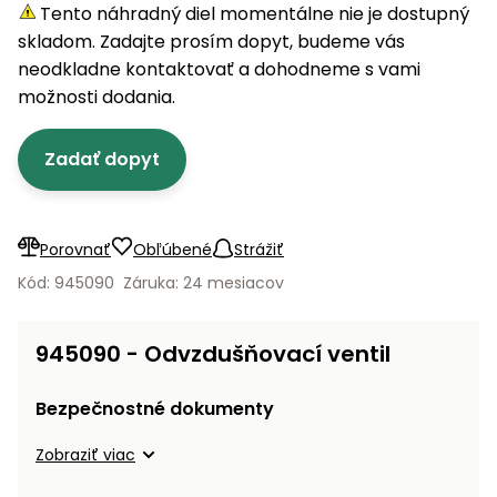
úložné
vozidlá
Ochrana
Štiepačky
Tento náhradný diel momentálne nie je dostupný
stoly
obrubníky
Vidly
boxy
rastlín
Náhradné
dreva
skladom. Zadajte prosím dopyt, budeme vás
Príslušenstvo
Seniorské
nože
Vibračné
Tieniace
neodkladne kontaktovať a dohodneme s vami
vozíky
Záhradné
Drviče
dosky
textílie
možnosti dodania.
koše
vetiev
Prilby
Odpudzovače
Transportéry
Zadať dopyt
Krhly
a pasce
Špalíkovače
Rezačky
Doplnky
Fukáre a
na
vysávače
Porovnať
Obľúbené
Strážiť
betón
na lístie
Kód: 945090
Záruka: 24 mesiacov
Meracie
Záhradné
prístroje
vozíky
945090 - Odvzdušňovací ventil
Nabíjačky
autobatérií
Fúriky
Bezpečnostné dokumenty
Vykurovanie
Zobraziť viac
Rozmetadlá
a posypové