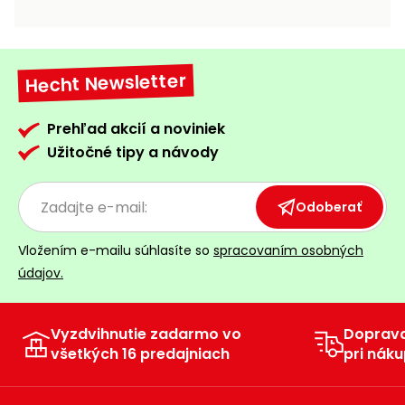
vozíky
Navijaky
Čerpadlá
a
Hecht Newsletter
Príslušenstvo
vodárne
Vysokotlakové
Prehľad akcií a noviniek
Bagre
umývačky
Užitočné tipy a návody
Zametacie
stroje
Odoberať
Snežné
Vložením e-mailu súhlasíte so
spracovaním osobných
frézy
údajov.
Odhŕňače
a lopaty
na sneh
Vyzdvihnutie zadarmo vo
Doprav
všetkých 16 predajniach
pri náku
Postrekovače
a rosiče