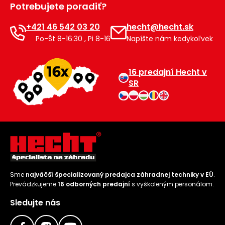
Potrebujete poradiť?
Príslušenstvo
+421 46 542 03 20
hecht@hecht.sk
Po-Št 8-16:30 , Pi 8-16
Napíšte nám kedykoľvek
16 predajní Hecht v
SR
Sme
najväčší špecializovaný predajca záhradnej techniky v EÚ
.
Prevádzkujeme
16 odborných predajní
s vyškoleným personálom.
Sledujte nás