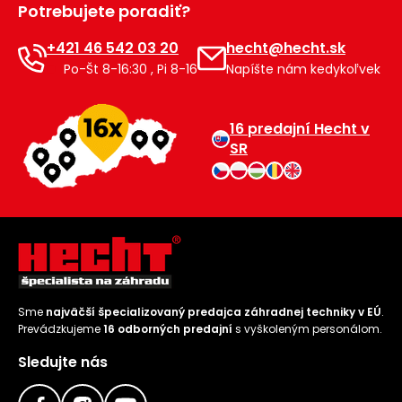
Potrebujete poradiť?
Príslušenstvo
+421 46 542 03 20
hecht@hecht.sk
Po-Št 8-16:30 , Pi 8-16
Napíšte nám kedykoľvek
16 predajní Hecht v
SR
Sme
najväčší špecializovaný predajca záhradnej techniky v EÚ
.
Prevádzkujeme
16 odborných predajní
s vyškoleným personálom.
Sledujte nás