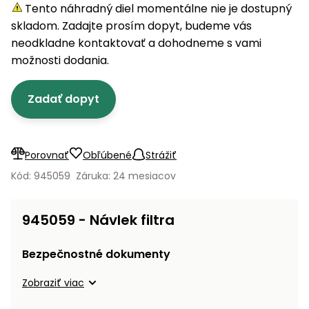
úložné
vozidlá
Ochrana
Štiepačky
Tento náhradný diel momentálne nie je dostupný
stoly
obrubníky
Vidly
boxy
rastlín
Náhradné
dreva
skladom. Zadajte prosím dopyt, budeme vás
Príslušenstvo
Seniorské
nože
Vibračné
Tieniace
neodkladne kontaktovať a dohodneme s vami
vozíky
Záhradné
Drviče
dosky
textílie
možnosti dodania.
koše
vetiev
Prilby
Odpudzovače
Transportéry
Zadať dopyt
Krhly
a pasce
Špalíkovače
Rezačky
Doplnky
Fukáre a
na
vysávače
Porovnať
Obľúbené
Strážiť
betón
na lístie
Kód: 945059
Záruka: 24 mesiacov
Meracie
Záhradné
prístroje
vozíky
945059 - Návlek filtra
Nabíjačky
autobatérií
Fúriky
Bezpečnostné dokumenty
Vykurovanie
Zobraziť viac
Rozmetadlá
a posypové