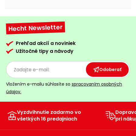
vozíky
Navijaky
Čerpadlá
a
Hecht Newsletter
Príslušenstvo
vodárne
Vysokotlakové
Prehľad akcií a noviniek
Bagre
umývačky
Užitočné tipy a návody
Zametacie
stroje
Odoberať
Snežné
Vložením e-mailu súhlasíte so
spracovaním osobných
frézy
údajov.
Odhŕňače
a lopaty
na sneh
Vyzdvihnutie zadarmo vo
Doprav
všetkých 16 predajniach
pri náku
Postrekovače
a rosiče