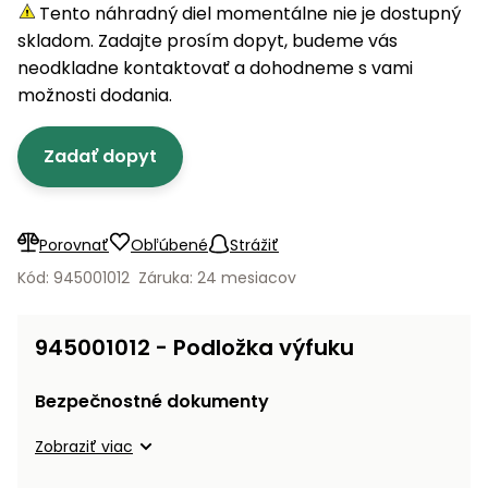
úložné
vozidlá
Ochrana
Štiepačky
Tento náhradný diel momentálne nie je dostupný
stoly
obrubníky
Vidly
boxy
rastlín
Náhradné
dreva
skladom. Zadajte prosím dopyt, budeme vás
Príslušenstvo
Seniorské
nože
Vibračné
Tieniace
neodkladne kontaktovať a dohodneme s vami
vozíky
Záhradné
Drviče
dosky
textílie
možnosti dodania.
koše
vetiev
Prilby
Odpudzovače
Transportéry
Zadať dopyt
Krhly
a pasce
Špalíkovače
Rezačky
Doplnky
Fukáre a
na
vysávače
Porovnať
Obľúbené
Strážiť
betón
na lístie
Kód: 945001012
Záruka: 24 mesiacov
Meracie
Záhradné
prístroje
vozíky
945001012 - Podložka výfuku
Nabíjačky
autobatérií
Fúriky
Bezpečnostné dokumenty
Vykurovanie
Zobraziť viac
Rozmetadlá
a posypové