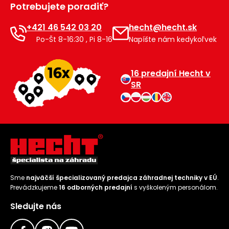
Potrebujete poradiť?
Príslušenstvo
+421 46 542 03 20
hecht@hecht.sk
Po-Št 8-16:30 , Pi 8-16
Napíšte nám kedykoľvek
16 predajní Hecht v
SR
Sme
najväčší špecializovaný predajca záhradnej techniky v EÚ
.
Prevádzkujeme
16 odborných predajní
s vyškoleným personálom.
Sledujte nás