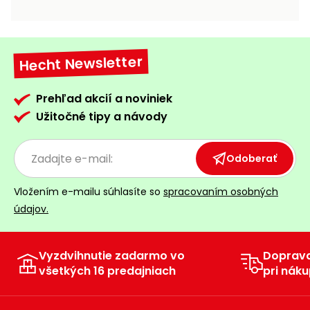
vozíky
Navijaky
Čerpadlá
a
Hecht Newsletter
Príslušenstvo
vodárne
Vysokotlakové
Prehľad akcií a noviniek
Bagre
umývačky
Užitočné tipy a návody
Zametacie
stroje
Odoberať
Snežné
Vložením e-mailu súhlasíte so
spracovaním osobných
frézy
údajov.
Odhŕňače
a lopaty
na sneh
Vyzdvihnutie zadarmo vo
Doprav
všetkých 16 predajniach
pri náku
Postrekovače
a rosiče