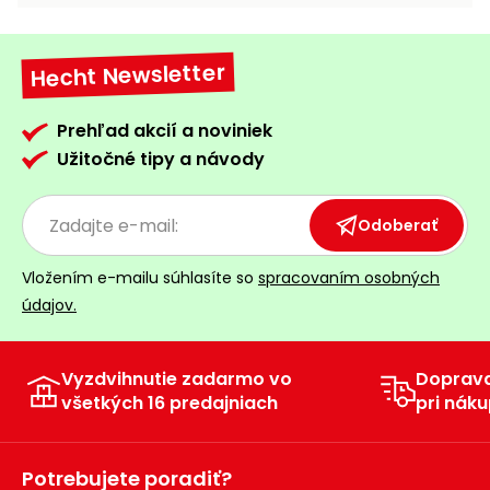
vozíky
Navijaky
Čerpadlá
Hecht Newsletter
a
Príslušenstvo
vodárne
Prehľad akcií a noviniek
Vysokotlakové
Užitočné tipy a návody
Bagre
umývačky
Zametacie
Odoberať
stroje
Vložením e-mailu súhlasíte so
spracovaním osobných
Snežné
frézy
údajov.
Odhŕňače
a lopaty
Vyzdvihnutie zadarmo vo
Doprav
na sneh
všetkých 16 predajniach
pri náku
Postrekovače
a rosiče
Potrebujete poradiť?