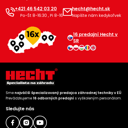
+421 46 542 03 20
hecht@hecht.sk
Príslušenstvo
Po-Št 8-16:30 , Pi 8-16
Napíšte nám kedykoľvek
16 predajní Hecht v
SR
Sme
najväčší špecializovaný predajca záhradnej techniky v EÚ
.
Prevádzkujeme
16 odborných predajní
s vyškoleným personálom.
Sledujte nás