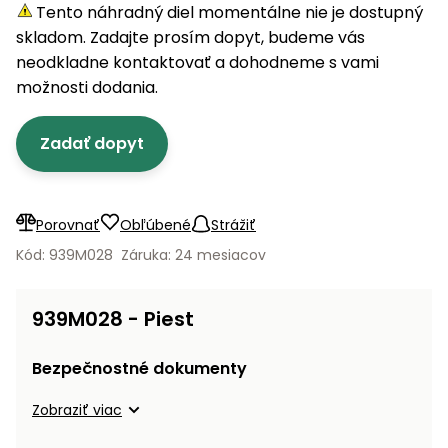
úložné
vozidlá
Ochrana
Štiepačky
Tento náhradný diel momentálne nie je dostupný
stoly
obrubníky
Vidly
boxy
rastlín
Náhradné
dreva
skladom. Zadajte prosím dopyt, budeme vás
Príslušenstvo
Seniorské
nože
Vibračné
Tieniace
neodkladne kontaktovať a dohodneme s vami
vozíky
Záhradné
Drviče
dosky
textílie
možnosti dodania.
koše
vetiev
Prilby
Odpudzovače
Transportéry
Zadať dopyt
Krhly
a pasce
Špalíkovače
Rezačky
Doplnky
Fukáre a
na
vysávače
Porovnať
Obľúbené
Strážiť
betón
na lístie
Kód: 939M028
Záruka: 24 mesiacov
Meracie
Záhradné
prístroje
vozíky
939M028 - Piest
Nabíjačky
autobatérií
Fúriky
Bezpečnostné dokumenty
Vykurovanie
Zobraziť viac
Rozmetadlá
a posypové