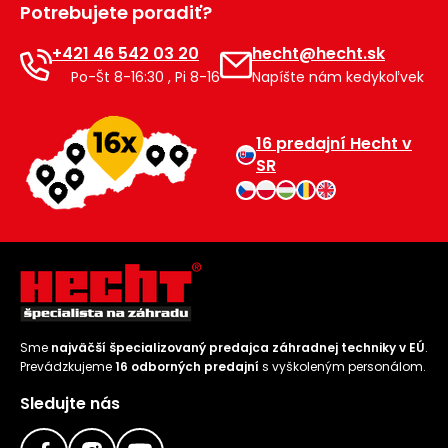
Potrebujete poradiť?
Príslušenstvo
+421 46 542 03 20
hecht@hecht.sk
Po-Št 8-16:30 , Pi 8-16
Napíšte nám kedykoľvek
16 predajní Hecht v
SR
Sme
najväčší špecializovaný predajca záhradnej techniky v EÚ
.
Prevádzkujeme
16 odborných predajní
s vyškoleným personálom.
Sledujte nás