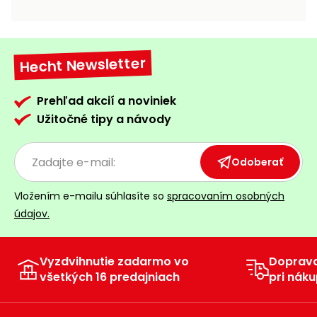
vozíky
Navijaky
Čerpadlá
a
Hecht Newsletter
Príslušenstvo
vodárne
Vysokotlakové
Prehľad akcií a noviniek
Bagre
umývačky
Užitočné tipy a návody
Zametacie
stroje
Odoberať
Snežné
Vložením e-mailu súhlasíte so
spracovaním osobných
frézy
údajov.
Odhŕňače
a lopaty
na sneh
Vyzdvihnutie zadarmo vo
Doprav
všetkých 16 predajniach
pri náku
Postrekovače
a rosiče