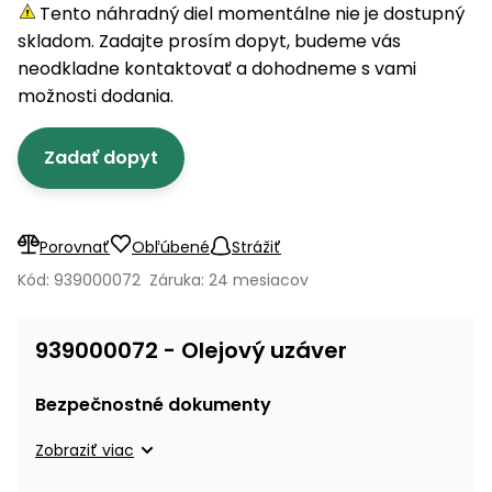
úložné
vozidlá
Ochrana
Štiepačky
Tento náhradný diel momentálne nie je dostupný
stoly
obrubníky
Vidly
boxy
rastlín
Náhradné
dreva
skladom. Zadajte prosím dopyt, budeme vás
Príslušenstvo
Seniorské
nože
Vibračné
Tieniace
neodkladne kontaktovať a dohodneme s vami
vozíky
Záhradné
Drviče
dosky
textílie
možnosti dodania.
koše
vetiev
Prilby
Odpudzovače
Transportéry
Zadať dopyt
Krhly
a pasce
Špalíkovače
Rezačky
Doplnky
Fukáre a
na
vysávače
Porovnať
Obľúbené
Strážiť
betón
na lístie
Kód: 939000072
Záruka: 24 mesiacov
Meracie
Záhradné
prístroje
vozíky
939000072 - Olejový uzáver
Nabíjačky
autobatérií
Fúriky
Bezpečnostné dokumenty
Vykurovanie
Zobraziť viac
Rozmetadlá
a posypové