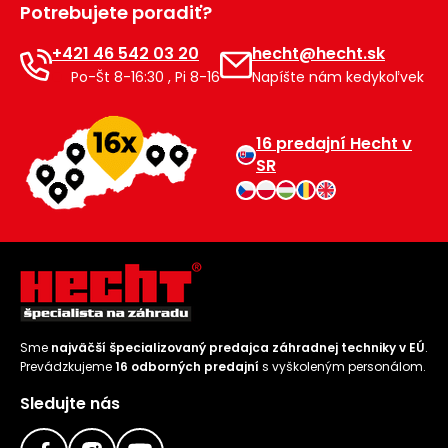
Potrebujete poradiť?
Príslušenstvo
+421 46 542 03 20
hecht@hecht.sk
Po-Št 8-16:30 , Pi 8-16
Napíšte nám kedykoľvek
16 predajní Hecht v
SR
Sme
najväčší špecializovaný predajca záhradnej techniky v EÚ
.
Prevádzkujeme
16 odborných predajní
s vyškoleným personálom.
Sledujte nás