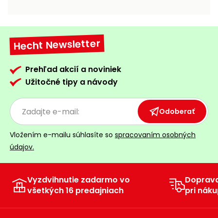
vozíky
Navijaky
Čerpadlá
a
Hecht Newsletter
Príslušenstvo
vodárne
Vysokotlakové
Prehľad akcií a noviniek
Bagre
umývačky
Užitočné tipy a návody
Zametacie
stroje
Odoberať
Snežné
Vložením e-mailu súhlasíte so
spracovaním osobných
frézy
údajov.
Odhŕňače
a lopaty
na sneh
Vyzdvihnutie zadarmo vo
Doprav
všetkých 16 predajniach
pri náku
Postrekovače
a rosiče