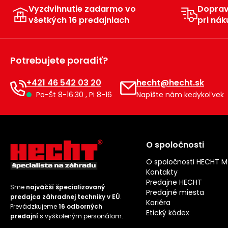
Vyzdvihnutie zadarmo vo
Dopra
všetkých 16 predajniach
pri nák
Potrebujete poradiť?
+421 46 542 03 20
hecht@hecht.sk
Po-Št 8-16:30 , Pi 8-16
Napíšte nám kedykoľvek
O spoločnosti
O spoločnosti HECHT 
Kontakty
Predajne HECHT
Sme
najväčší špecializovaný
Predajné miesta
predajca záhradnej techniky v EÚ
.
Kariéra
Prevádzkujeme
16 odborných
Etický kódex
predajní
s vyškoleným personálom.