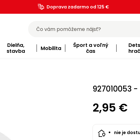
Doprava zadarmo od 125 €
)
Dielňa,
Šport a voľný
Det
Mobilita
stavba
čas
hra
927010053 - 
2,95 €
nie je dost