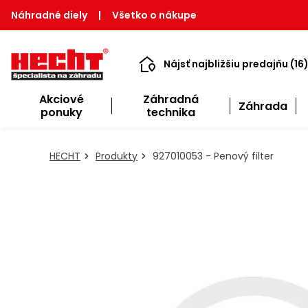
Náhradné diely
|
Všetko o nákupe
Nájsť najbližšiu predajňu (16
Akciové
Záhradná
Záhrada
ponuky
technika
HECHT
Produkty
927010053 - Penový filter