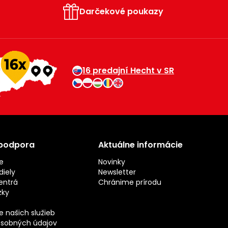
Darčekové poukazy
16 predajní Hecht v SR
 podpora
Aktuálne informácie
e
Novinky
iely
Newsletter
entrá
Chránime prírodu
zky
 našich služieb
sobných údajov