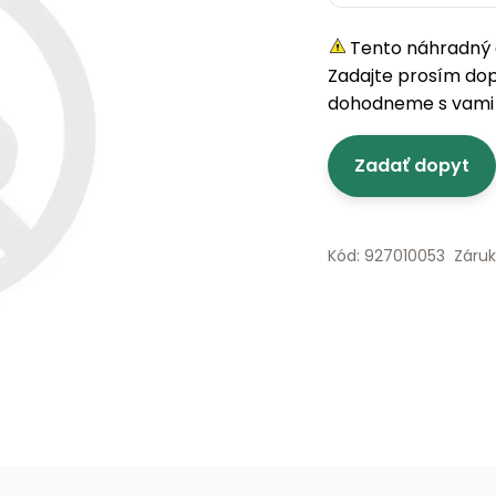
Tento náhradný d
Zadajte prosím do
dohodneme s vami 
Zadať dopyt
Kód: 927010053
Záru