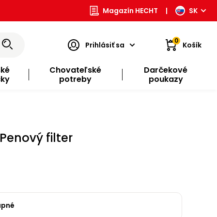
Magazín HECHT
|
SK
0
Prihlásiť sa
Košík
ské
Chovateľské
Darčekové
čky
potreby
poukazy
Penový filter
upné