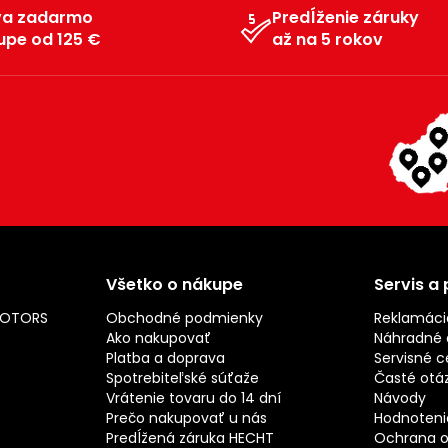
va zadarmo
Predĺženie záruky
upe od 125 €
až na 5 rokov
Všetko o nákupe
Servis a
MOTORS
Obchodné podmienky
Reklamáci
Ako nakupovať
Náhradné d
Platba a doprava
Servisné c
Spotrebiteľské súťaže
Časté otá
Vrátenie tovaru do 14 dní
Návody
Prečo nakupovať u nás
Hodnotenie
Predĺžená záruka HECHT
Ochrana o