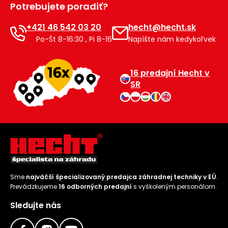
Potrebujete poradiť?
Príslušenstvo
+421 46 542 03 20
hecht@hecht.sk
Po-Št 8-16:30 , Pi 8-16
Napíšte nám kedykoľvek
16 predajní Hecht v
SR
Sme
najväčší špecializovaný predajca záhradnej techniky v EÚ
.
Prevádzkujeme
16 odborných predajní
s vyškoleným personálom.
Sledujte nás