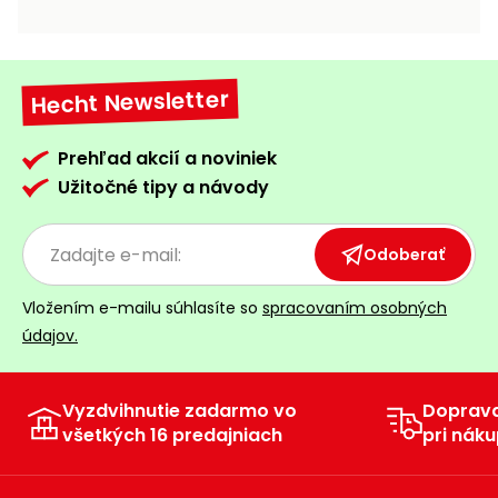
vozíky
Navijaky
Čerpadlá
a
Hecht Newsletter
Príslušenstvo
vodárne
Vysokotlakové
Prehľad akcií a noviniek
Bagre
umývačky
Užitočné tipy a návody
Zametacie
stroje
Odoberať
Snežné
Vložením e-mailu súhlasíte so
spracovaním osobných
frézy
údajov.
Odhŕňače
a lopaty
na sneh
Vyzdvihnutie zadarmo vo
Doprav
všetkých 16 predajniach
pri náku
Postrekovače
a rosiče