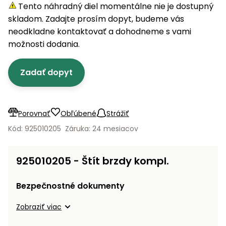
úložné
vozidlá
Ochrana
Štiepačky
Tento náhradný diel momentálne nie je dostupný
stoly
obrubníky
Vidly
boxy
rastlín
Náhradné
dreva
skladom. Zadajte prosím dopyt, budeme vás
Príslušenstvo
Seniorské
nože
Vibračné
Tieniace
neodkladne kontaktovať a dohodneme s vami
vozíky
Záhradné
Drviče
dosky
textílie
možnosti dodania.
koše
vetiev
Prilby
Odpudzovače
Transportéry
Zadať dopyt
Krhly
a pasce
Špalíkovače
Rezačky
Doplnky
Fukáre a
na
vysávače
Porovnať
Obľúbené
Strážiť
betón
na lístie
Kód: 925010205
Záruka: 24 mesiacov
Meracie
Záhradné
prístroje
vozíky
925010205 - Štít brzdy kompl.
Nabíjačky
autobatérií
Fúriky
Bezpečnostné dokumenty
Vykurovanie
Zobraziť viac
Rozmetadlá
a posypové