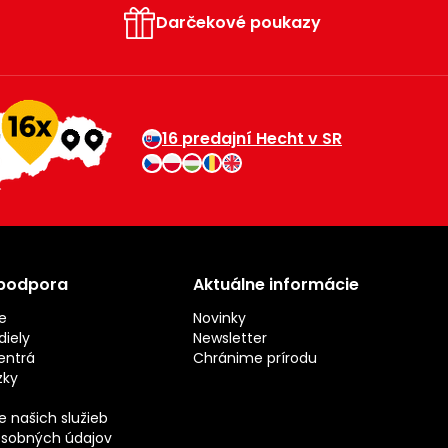
Darčekové poukazy
16 predajní Hecht v SR
 podpora
Aktuálne informácie
e
Novinky
iely
Newsletter
entrá
Chránime prírodu
zky
 našich služieb
sobných údajov