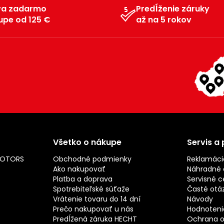
va zadarmo
Predĺženie záruky
upe od 125 €
až na 5 rokov
Všetko o nákupe
Servis a
MOTORS
Obchodné podmienky
Reklamáci
Ako nakupovať
Náhradné d
Platba a doprava
Servisné c
Spotrebiteľské súťaže
Časté otá
Vrátenie tovaru do 14 dní
Návody
Prečo nakupovať u nás
Hodnotenie
Predĺžená záruka HECHT
Ochrana o