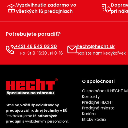
Vyzdvihnutie zadarmo vo
Dopra
všetkých 16 predajniach
pri nák
Potrebujete poradiť?
+421 46 542 03 20
hecht@hecht.sk
Po-Št 8-16:30 , Pi 8-16
Napíšte nám kedykoľvek
O spoločnosti
O spoločnosti HECHT 
Kontakty
Predajne HECHT
Sme
najväčší špecializovaný
Predajné miesta
predajca záhradnej techniky v EÚ
.
Kariéra
Prevádzkujeme
16 odborných
Etický kódex
predajní
s vyškoleným personálom.