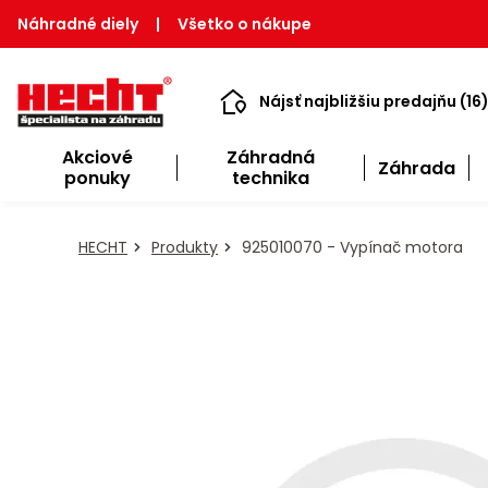
Náhradné diely
|
Všetko o nákupe
Nájsť najbližšiu predajňu (16
Akciové
Záhradná
Záhrada
ponuky
technika
HECHT
Produkty
925010070 - Vypínač motora