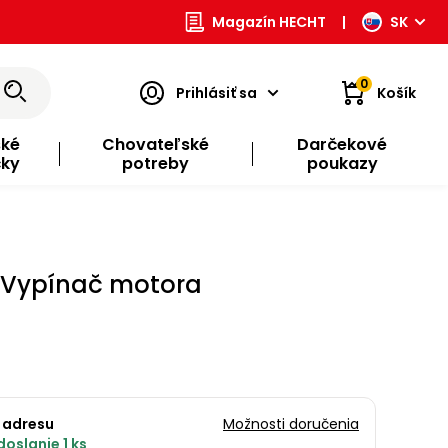
Magazín HECHT
|
SK
0
Prihlásiť sa
Košík
ské
Chovateľské
Darčekové
čky
potreby
poukazy
 Vypínač motora
 adresu
Možnosti doručenia
oslanie 1 ks