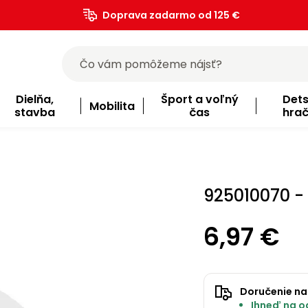
Doprava zadarmo od 125 €
)
Dielňa,
Šport a voľný
Det
Mobilita
stavba
čas
hra
925010070 -
6,97 €
Doručenie na
Ihneď na od