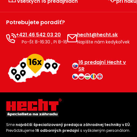
všetkých 16 predajniach
pri náku
Príslušenstvo
Potrebujete poradiť?
+421 46 542 03 20
hecht@hecht.sk
Po-Št 8-16:30 , Pi 8-16
Napíšte nám kedykoľvek
16 predajní Hecht v
SR
Sme
najväčší špecializovaný predajca záhradnej techniky v EÚ
.
Prevádzkujeme
16 odborných predajní
s vyškoleným personálom.