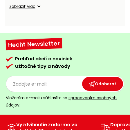
vozíky
Navijaky
Zobraziť viac
Čerpadlá
a
Príslušenstvo
vodárne
Vysokotlakové
Hecht Newsletter
Bagre
umývačky
Zametacie
Prehľad akcií a noviniek
stroje
Užitočné tipy a návody
Snežné
frézy
Odoberať
Odhŕňače
Vložením e-mailu súhlasíte so
spracovaním osobných
a lopaty
údajov.
na sneh
Postrekovače
a rosiče
Vyzdvihnutie zadarmo vo
Doprav