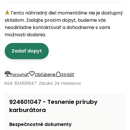
úložné
vozidlá
Ochrana
Štiepačky
stoly
obrubníky
Vidly
boxy
rastlín
Náhradné
dreva
Tento náhradný diel momentálne nie je dostupný
Príslušenstvo
Seniorské
nože
Vibračné
Tieniace
vozíky
skladom. Zadajte prosím dopyt, budeme vás
Záhradné
Drviče
dosky
textílie
koše
neodkladne kontaktovať a dohodneme s vami
vetiev
možnosti dodania.
Prilby
Odpudzovače
Transportéry
Krhly
a pasce
Špalíkovače
Zadať dopyt
Rezačky
Doplnky
Fukáre a
na
vysávače
betón
na lístie
Porovnať
Obľúbené
Strážiť
Meracie
Záhradné
Kód: 924601047
Záruka: 24 mesiacov
prístroje
vozíky
Nabíjačky
924601047 - Tesnenie príruby
autobatérií
Fúriky
karburátora
Vykurovanie
Rozmetadlá
Bezpečnostné dokumenty
a posypové