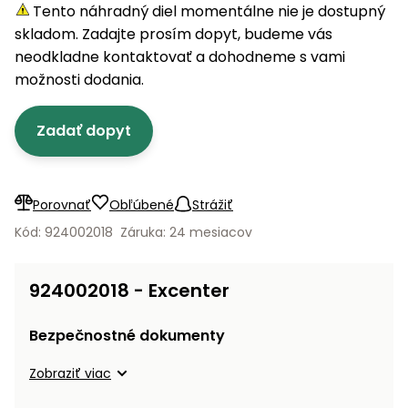
úložné
vozidlá
Ochrana
Štiepačky
Tento náhradný diel momentálne nie je dostupný
stoly
obrubníky
Vidly
boxy
rastlín
Náhradné
dreva
skladom. Zadajte prosím dopyt, budeme vás
Príslušenstvo
Seniorské
nože
Vibračné
Tieniace
neodkladne kontaktovať a dohodneme s vami
vozíky
Záhradné
Drviče
dosky
textílie
možnosti dodania.
koše
vetiev
Prilby
Odpudzovače
Transportéry
Zadať dopyt
Krhly
a pasce
Špalíkovače
Rezačky
Doplnky
Fukáre a
na
vysávače
Porovnať
Obľúbené
Strážiť
betón
na lístie
Kód: 924002018
Záruka: 24 mesiacov
Meracie
Záhradné
prístroje
vozíky
924002018 - Excenter
Nabíjačky
autobatérií
Fúriky
Bezpečnostné dokumenty
Vykurovanie
Zobraziť viac
Rozmetadlá
a posypové