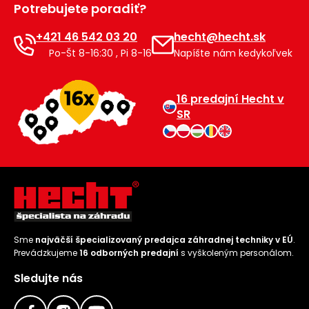
Potrebujete poradiť?
Príslušenstvo
+421 46 542 03 20
hecht@hecht.sk
Po-Št 8-16:30 , Pi 8-16
Napíšte nám kedykoľvek
16 predajní Hecht v
SR
Sme
najväčší špecializovaný predajca záhradnej techniky v EÚ
.
Prevádzkujeme
16 odborných predajní
s vyškoleným personálom.
Sledujte nás