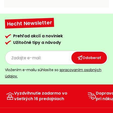
vozíky
Navijaky
Čerpadlá
a
Hecht Newsletter
Príslušenstvo
vodárne
Vysokotlakové
Prehľad akcií a noviniek
Bagre
umývačky
Užitočné tipy a návody
Zametacie
stroje
Odoberať
Snežné
Vložením e-mailu súhlasíte so
spracovaním osobných
frézy
údajov.
Odhŕňače
a lopaty
na sneh
Vyzdvihnutie zadarmo vo
Doprav
všetkých 16 predajniach
pri náku
Postrekovače
a rosiče