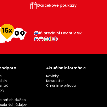
Darčekové poukazy
16 predajní Hecht v SR
 podpora
Aktuálne informácie
e
Novinky
iely
Newsletter
entrá
Chránime prírodu
zky
 našich služieb
sobných údajov