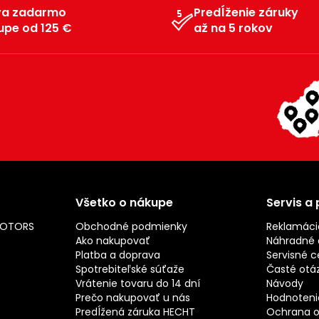
va zadarmo
Predĺženie záruky
upe od 125 €
až na 5 rokov
Všetko o nákupe
Servis a
MOTORS
Obchodné podmienky
Reklamáci
Ako nakupovať
Náhradné d
Platba a doprava
Servisné c
Spotrebiteľské súťaže
Časté otá
Vrátenie tovaru do 14 dní
Návody
Prečo nakupovať u nás
Hodnotenie
Predĺžená záruka HECHT
Ochrana o