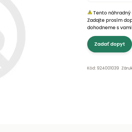
Tento náhradný d
Zadajte prosím do
dohodneme s vami 
Zadať dopyt
Kód: 924001039
Záru