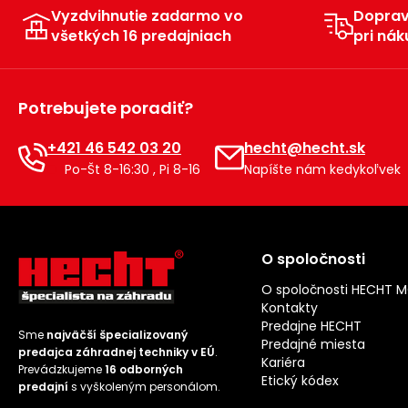
Vyzdvihnutie zadarmo vo
Dopra
všetkých 16 predajniach
pri nák
Potrebujete poradiť?
+421 46 542 03 20
hecht@hecht.sk
Po-Št 8-16:30 , Pi 8-16
Napíšte nám kedykoľvek
O spoločnosti
O spoločnosti HECHT 
Kontakty
Predajne HECHT
Sme
najväčší špecializovaný
Predajné miesta
predajca záhradnej techniky v EÚ
.
Kariéra
Prevádzkujeme
16 odborných
Etický kódex
predajní
s vyškoleným personálom.