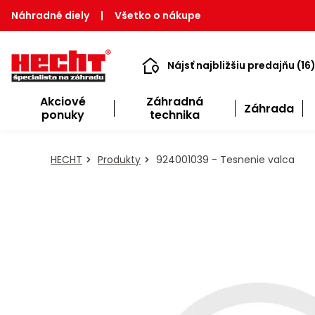
Náhradné diely
|
Všetko o nákupe
Nájsť najbližšiu predajňu (16
Akciové
Záhradná
Záhrada
ponuky
technika
HECHT
Produkty
924001039 - Tesnenie valca