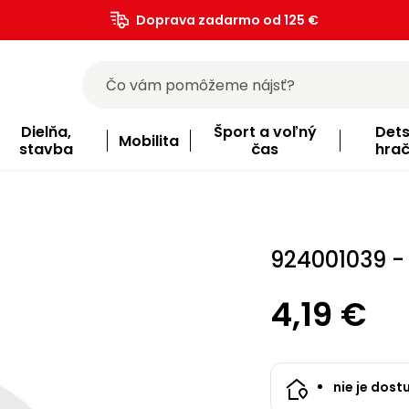
Doprava zadarmo od 125 €
)
Dielňa,
Šport a voľný
Det
Mobilita
stavba
čas
hra
924001039 -
4,19 €
nie je dost