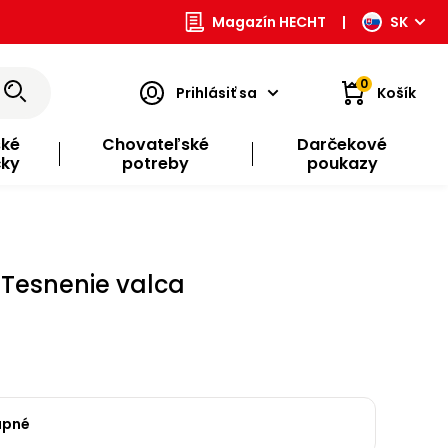
Magazín HECHT
|
SK
0
Prihlásiť sa
Košík
ské
Chovateľské
Darčekové
čky
potreby
poukazy
 Tesnenie valca
upné