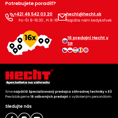
Potrebujete poradiť?
Príslušenstvo
+421 46 542 03 20
hecht@hecht.sk
Po-Št 8-16:30 , Pi 8-16
Napíšte nám kedykoľvek
16 predajní Hecht v
SR
Sme
najväčší špecializovaný predajca záhradnej techniky v EÚ
.
Prevádzkujeme
16 odborných predajní
s vyškoleným personálom.
Sledujte nás