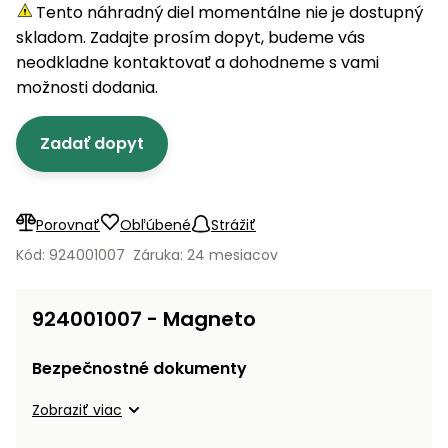
úložné
vozidlá
Ochrana
Štiepačky
Tento náhradný diel momentálne nie je dostupný
stoly
obrubníky
Vidly
boxy
rastlín
Náhradné
dreva
skladom. Zadajte prosím dopyt, budeme vás
Príslušenstvo
Seniorské
nože
Vibračné
Tieniace
neodkladne kontaktovať a dohodneme s vami
vozíky
Záhradné
Drviče
dosky
textílie
možnosti dodania.
koše
vetiev
Prilby
Odpudzovače
Transportéry
Zadať dopyt
Krhly
a pasce
Špalíkovače
Rezačky
Doplnky
Fukáre a
na
vysávače
Porovnať
Obľúbené
Strážiť
betón
na lístie
Kód: 924001007
Záruka: 24 mesiacov
Meracie
Záhradné
prístroje
vozíky
924001007 - Magneto
Nabíjačky
autobatérií
Fúriky
Bezpečnostné dokumenty
Vykurovanie
Zobraziť viac
Rozmetadlá
a posypové