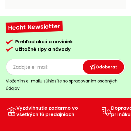
vozíky
Navijaky
Čerpadlá
a
Hecht Newsletter
Príslušenstvo
vodárne
Vysokotlakové
Prehľad akcií a noviniek
Bagre
umývačky
Užitočné tipy a návody
Zametacie
stroje
Odoberať
Snežné
Vložením e-mailu súhlasíte so
spracovaním osobných
frézy
údajov.
Odhŕňače
a lopaty
na sneh
Vyzdvihnutie zadarmo vo
Doprav
všetkých 16 predajniach
pri náku
Postrekovače
a rosiče