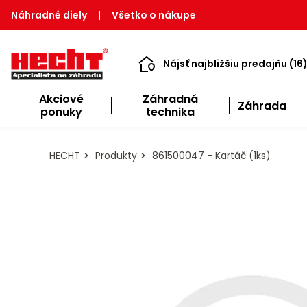
Náhradné diely
|
Všetko o nákupe
Nájsť najbližšiu predajňu (16
Akciové
Záhradná
Záhrada
ponuky
technika
HECHT
Produkty
861500047 - Kartáč (1ks)