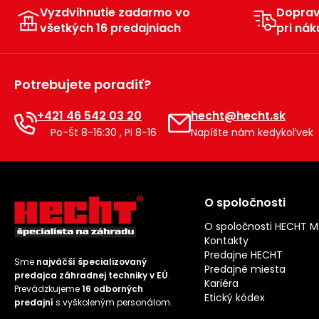
Vyzdvihnutie zadarmo vo
Dopra
všetkých 16 predajniach
pri nák
Potrebujete poradiť?
+421 46 542 03 20
hecht@hecht.sk
Po-Št 8-16:30 , Pi 8-16
Napíšte nám kedykoľvek
O spoločnosti
O spoločnosti HECHT 
Kontakty
Predajne HECHT
Sme
najväčší špecializovaný
Predajné miesta
predajca záhradnej techniky v EÚ
.
Kariéra
Prevádzkujeme
16 odborných
Etický kódex
predajní
s vyškoleným personálom.