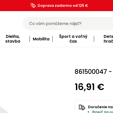
Doprava zadarmo od 125 €
)
Dielňa,
Šport a voľný
Det
Mobilita
stavba
čas
hra
861500047 - 
16,91 €
Doručenie na
Ihneď na o