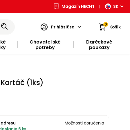
Magazín HECHT
|
SK
0
Prihlásiť sa
Košík
ské
Chovateľské
Darčekové
čky
potreby
poukazy
Kartáč (1ks)
 adresu
Možnosti doručenia
doslanie 6 ks