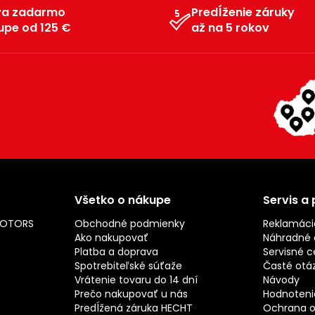
va zadarmo
Predĺženie záruky
upe od 125 €
až na 5 rokov
Všetko o nákupe
Servis a
MOTORS
Obchodné podmienky
Reklamáci
Ako nakupovať
Náhradné d
Platba a doprava
Servisné c
Spotrebiteľské súťaže
Časté otá
Vrátenie tovaru do 14 dní
Návody
Prečo nakupovať u nás
Hodnotenie
Predĺžená záruka HECHT
Ochrana o