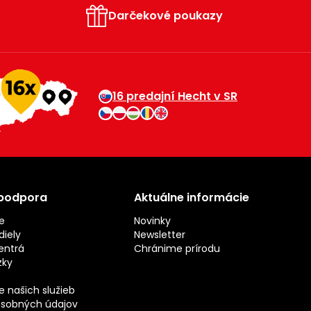
Darčekové poukazy
16 predajní Hecht v SR
 podpora
Aktuálne informácie
e
Novinky
iely
Newsletter
entrá
Chránime prírodu
zky
 našich služieb
sobných údajov