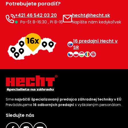
Potrebujete poradiť?
Príslušenstvo
+421 46 542 03 20
hecht@hecht.sk
Po-Št 8-16:30 , Pi 8-16
Napíšte nám kedykoľvek
16 predajní Hecht v
SR
Sme
najväčší špecializovaný predajca záhradnej techniky v EÚ
.
Prevádzkujeme
16 odborných predajní
s vyškoleným personálom.
Sledujte nás