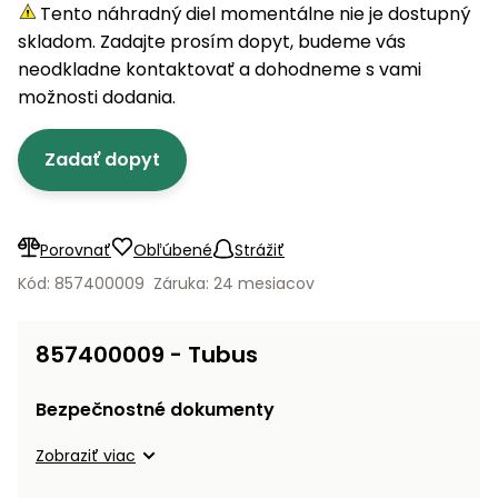
úložné
vozidlá
Ochrana
Štiepačky
Tento náhradný diel momentálne nie je dostupný
stoly
obrubníky
Vidly
boxy
rastlín
Náhradné
dreva
skladom. Zadajte prosím dopyt, budeme vás
Príslušenstvo
Seniorské
nože
Vibračné
Tieniace
neodkladne kontaktovať a dohodneme s vami
vozíky
Záhradné
Drviče
dosky
textílie
možnosti dodania.
koše
vetiev
Prilby
Odpudzovače
Transportéry
Zadať dopyt
Krhly
a pasce
Špalíkovače
Rezačky
Doplnky
Fukáre a
na
vysávače
Porovnať
Obľúbené
Strážiť
betón
na lístie
Kód: 857400009
Záruka: 24 mesiacov
Meracie
Záhradné
prístroje
vozíky
857400009 - Tubus
Nabíjačky
autobatérií
Fúriky
Bezpečnostné dokumenty
Vykurovanie
Zobraziť viac
Rozmetadlá
a posypové