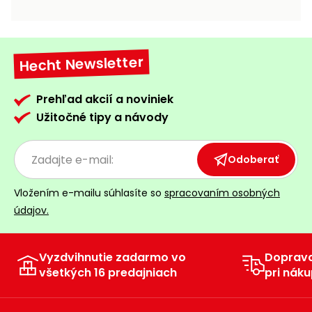
vozíky
Navijaky
Čerpadlá
a
Hecht Newsletter
Príslušenstvo
vodárne
Vysokotlakové
Prehľad akcií a noviniek
Bagre
umývačky
Užitočné tipy a návody
Zametacie
stroje
Odoberať
Snežné
Vložením e-mailu súhlasíte so
spracovaním osobných
frézy
údajov.
Odhŕňače
a lopaty
na sneh
Vyzdvihnutie zadarmo vo
Doprav
všetkých 16 predajniach
pri náku
Postrekovače
a rosiče