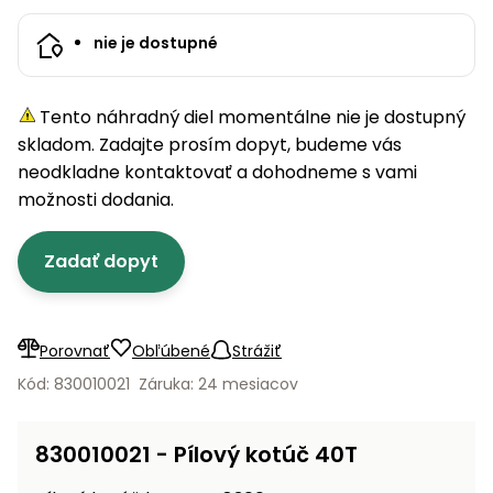
úložné
vozidlá
Ochrana
Štiepačky
stoly
obrubníky
Vidly
boxy
rastlín
Náhradné
dreva
nie je dostupné
Príslušenstvo
Seniorské
nože
Vibračné
Tieniace
vozíky
Záhradné
Drviče
dosky
textílie
koše
vetiev
Tento náhradný diel momentálne nie je dostupný
Prilby
Odpudzovače
skladom. Zadajte prosím dopyt, budeme vás
Transportéry
Krhly
a pasce
Špalíkovače
neodkladne kontaktovať a dohodneme s vami
možnosti dodania.
Rezačky
Doplnky
Fukáre a
na
vysávače
betón
Zadať dopyt
na lístie
Meracie
Záhradné
prístroje
vozíky
Porovnať
Obľúbené
Strážiť
Nabíjačky
Kód: 830010021
Záruka: 24 mesiacov
autobatérií
Fúriky
Vykurovanie
830010021 - Pílový kotúč 40T
Rozmetadlá
a posypové