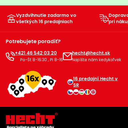
Príslušenstvo
Vyzdvihnutie zadarmo vo
Doprav
všetkých 16 predajniach
pri náku
Potrebujete poradiť?
+421 46 542 03 20
hecht@hecht.sk
Po-Št 8-16:30 , Pi 8-16
Napíšte nám kedykoľvek
16 predajní Hecht v
SR