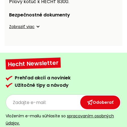
Pílový kotúč k HECHT 8300.
vozíky
Navijaky
Čerpadlá
Bezpečnostné dokumenty
a
Príslušenstvo
vodárne
Zobraziť viac
Vysokotlakové
Bagre
umývačky
Zametacie
stroje
Hecht Newsletter
Snežné
Prehľad akcií a noviniek
frézy
Užitočné tipy a návody
Odhŕňače
a lopaty
Odoberať
na sneh
Postrekovače
Vložením e-mailu súhlasíte so
spracovaním osobných
a rosiče
údajov.