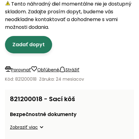
úložné
vozidlá
Ochrana
Štiepačky
Tento náhradný diel momentálne nie je dostupný
stoly
obrubníky
Vidly
boxy
rastlín
Náhradné
dreva
skladom. Zadajte prosím dopyt, budeme vás
Príslušenstvo
Seniorské
nože
Vibračné
Tieniace
neodkladne kontaktovať a dohodneme s vami
vozíky
Záhradné
Drviče
dosky
textílie
možnosti dodania.
koše
vetiev
Prilby
Odpudzovače
Transportéry
Zadať dopyt
Krhly
a pasce
Špalíkovače
Rezačky
Doplnky
Fukáre a
na
vysávače
Porovnať
Obľúbené
Strážiť
betón
na lístie
Kód: 821200018
Záruka: 24 mesiacov
Meracie
Záhradné
prístroje
vozíky
821200018 - Sací kôš
Nabíjačky
autobatérií
Fúriky
Bezpečnostné dokumenty
Vykurovanie
Zobraziť viac
Rozmetadlá
a posypové