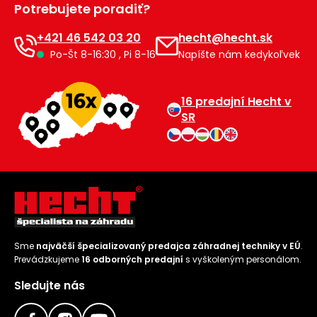
Potrebujete poradiť?
Príslušenstvo
+421 46 542 03 20
hecht@hecht.sk
Po-Št 8-16:30 , Pi 8-16
Napíšte nám kedykoľvek
16 predajní Hecht v
SR
Sme
najväčší špecializovaný predajca záhradnej techniky v EÚ
.
Prevádzkujeme
16 odborných predajní
s vyškoleným personálom.
Sledujte nás