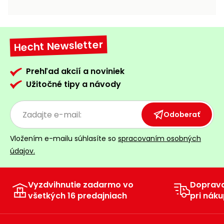
vozíky
Navijaky
Čerpadlá
a
Hecht Newsletter
Príslušenstvo
vodárne
Vysokotlakové
Prehľad akcií a noviniek
Bagre
umývačky
Užitočné tipy a návody
Zametacie
stroje
Odoberať
Snežné
Vložením e-mailu súhlasíte so
spracovaním osobných
frézy
údajov.
Odhŕňače
a lopaty
na sneh
Vyzdvihnutie zadarmo vo
Doprav
všetkých 16 predajniach
pri náku
Postrekovače
a rosiče