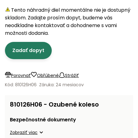
úložné
vozidlá
Ochrana
Štiepačky
stoly
obrubníky
Vidly
boxy
rastlín
Náhradné
Tento náhradný diel momentálne nie je dostupný
dreva
Príslušenstvo
Seniorské
nože
skladom. Zadajte prosím dopyt, budeme vás
Vibračné
Tieniace
vozíky
Záhradné
Drviče
dosky
neodkladne kontaktovať a dohodneme s vami
textílie
koše
vetiev
možnosti dodania.
Prilby
Odpudzovače
Transportéry
Krhly
a pasce
Špalíkovače
Zadať dopyt
Rezačky
Doplnky
Fukáre a
na
vysávače
betón
Porovnať
Obľúbené
Strážiť
na lístie
Meracie
Kód: 810126H06
Záruka: 24 mesiacov
Záhradné
prístroje
vozíky
Nabíjačky
810126H06 - Ozubené koleso
autobatérií
Fúriky
Bezpečnostné dokumenty
Vykurovanie
Rozmetadlá
Zobraziť viac
a posypové