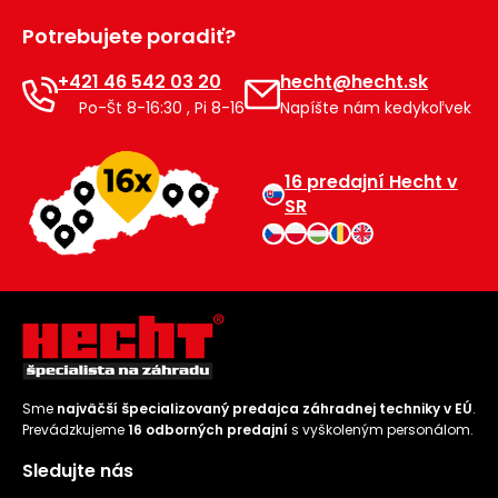
Príslušenstvo
Potrebujete poradiť?
+421 46 542 03 20
hecht@hecht.sk
Po-Št 8-16:30 , Pi 8-16
Napíšte nám kedykoľvek
16 predajní Hecht v
SR
Sme
najväčší špecializovaný predajca záhradnej techniky v EÚ
.
Prevádzkujeme
16 odborných predajní
s vyškoleným personálom.
Sledujte nás