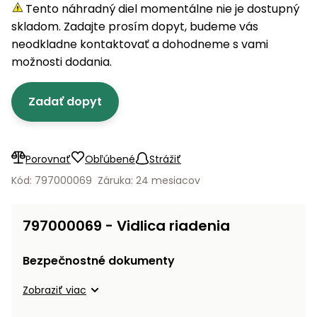
úložné
vozidlá
Ochrana
Štiepačky
Tento náhradný diel momentálne nie je dostupný
stoly
obrubníky
Vidly
boxy
rastlín
Náhradné
dreva
skladom. Zadajte prosím dopyt, budeme vás
Príslušenstvo
Seniorské
nože
Vibračné
Tieniace
neodkladne kontaktovať a dohodneme s vami
vozíky
Záhradné
Drviče
dosky
textílie
možnosti dodania.
koše
vetiev
Prilby
Odpudzovače
Transportéry
Zadať dopyt
Krhly
a pasce
Špalíkovače
Rezačky
Doplnky
Fukáre a
na
vysávače
Porovnať
Obľúbené
Strážiť
betón
na lístie
Kód: 797000069
Záruka: 24 mesiacov
Meracie
Záhradné
prístroje
vozíky
797000069 - Vidlica riadenia
Nabíjačky
autobatérií
Fúriky
Bezpečnostné dokumenty
Vykurovanie
Zobraziť viac
Rozmetadlá
a posypové