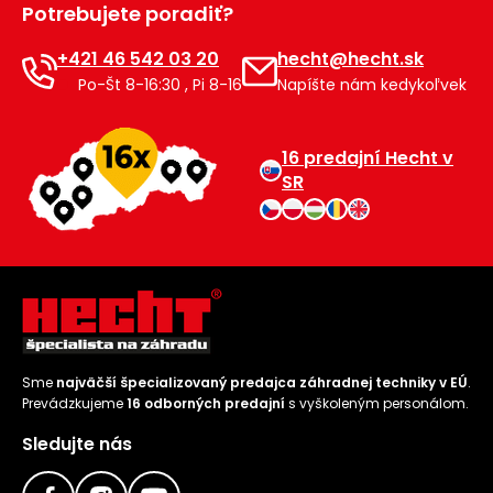
Potrebujete poradiť?
Príslušenstvo
+421 46 542 03 20
hecht@hecht.sk
Po-Št 8-16:30 , Pi 8-16
Napíšte nám kedykoľvek
16 predajní Hecht v
SR
Sme
najväčší špecializovaný predajca záhradnej techniky v EÚ
.
Prevádzkujeme
16 odborných predajní
s vyškoleným personálom.
Sledujte nás