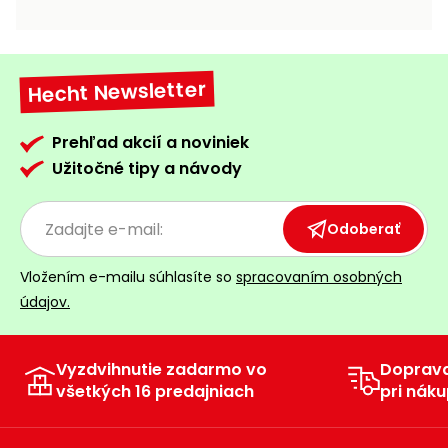
vozíky
Navijaky
Čerpadlá
a
Hecht Newsletter
Príslušenstvo
vodárne
Vysokotlakové
Prehľad akcií a noviniek
Bagre
umývačky
Užitočné tipy a návody
Zametacie
stroje
Odoberať
Snežné
Vložením e-mailu súhlasíte so
spracovaním osobných
frézy
údajov.
Odhŕňače
a lopaty
na sneh
Vyzdvihnutie zadarmo vo
Doprav
všetkých 16 predajniach
pri náku
Postrekovače
a rosiče