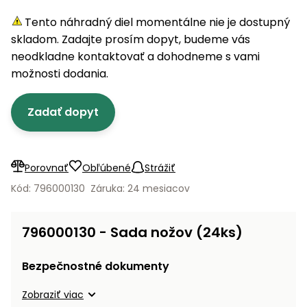
úložné
vozidlá
Ochrana
Štiepačky
stoly
obrubníky
Vidly
boxy
rastlín
Náhradné
Tento náhradný diel momentálne nie je dostupný
dreva
Príslušenstvo
Seniorské
nože
skladom. Zadajte prosím dopyt, budeme vás
Vibračné
Tieniace
vozíky
Záhradné
Drviče
dosky
neodkladne kontaktovať a dohodneme s vami
textílie
koše
vetiev
možnosti dodania.
Prilby
Odpudzovače
Transportéry
Krhly
a pasce
Špalíkovače
Zadať dopyt
Rezačky
Doplnky
Fukáre a
na
vysávače
betón
Porovnať
Obľúbené
Strážiť
na lístie
Meracie
Kód: 796000130
Záruka: 24 mesiacov
Záhradné
prístroje
vozíky
Nabíjačky
796000130 - Sada nožov (24ks)
autobatérií
Fúriky
Bezpečnostné dokumenty
Vykurovanie
Rozmetadlá
Zobraziť viac
a posypové