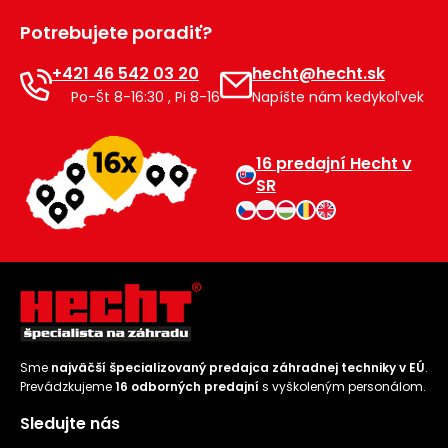
Príslušenstvo
Potrebujete poradiť?
+421 46 542 03 20
hecht@hecht.sk
Po-Št 8-16:30 , Pi 8-16
Napíšte nám kedykoľvek
16 predajní Hecht v
SR
Sme
najväčší špecializovaný predajca záhradnej techniky v EÚ
.
Prevádzkujeme
16 odborných predajní
s vyškoleným personálom.
Sledujte nás