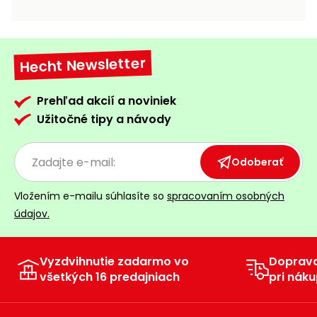
vozíky
Navijaky
Čerpadlá
a
Hecht Newsletter
Príslušenstvo
vodárne
Vysokotlakové
Prehľad akcií a noviniek
Bagre
umývačky
Užitočné tipy a návody
Zametacie
stroje
Odoberať
Snežné
Vložením e-mailu súhlasíte so
spracovaním osobných
frézy
údajov.
Odhŕňače
a lopaty
na sneh
Vyzdvihnutie zadarmo vo
Doprav
všetkých 16 predajniach
pri náku
Postrekovače
a rosiče