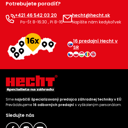
Potrebujete poradiť?
Príslušenstvo
+421 46 542 03 20
hecht@hecht.sk
Po-Št 8-16:30 , Pi 8-16
Napíšte nám kedykoľvek
16 predajní Hecht v
SR
Sme
najväčší špecializovaný predajca záhradnej techniky v EÚ
.
Prevádzkujeme
16 odborných predajní
s vyškoleným personálom.
Sledujte nás