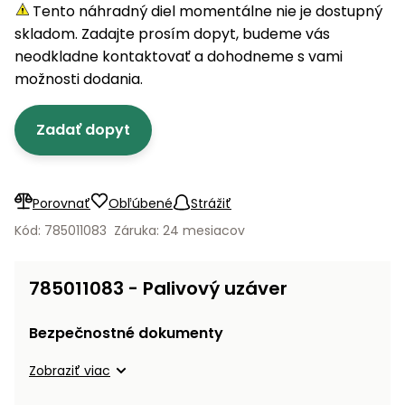
úložné
vozidlá
Ochrana
Štiepačky
Tento náhradný diel momentálne nie je dostupný
stoly
obrubníky
Vidly
boxy
rastlín
Náhradné
dreva
skladom. Zadajte prosím dopyt, budeme vás
Príslušenstvo
Seniorské
nože
Vibračné
Tieniace
neodkladne kontaktovať a dohodneme s vami
vozíky
Záhradné
Drviče
dosky
textílie
možnosti dodania.
koše
vetiev
Prilby
Odpudzovače
Transportéry
Zadať dopyt
Krhly
a pasce
Špalíkovače
Rezačky
Doplnky
Fukáre a
na
vysávače
Porovnať
Obľúbené
Strážiť
betón
na lístie
Kód: 785011083
Záruka: 24 mesiacov
Meracie
Záhradné
prístroje
vozíky
785011083 - Palivový uzáver
Nabíjačky
autobatérií
Fúriky
Bezpečnostné dokumenty
Vykurovanie
Zobraziť viac
Rozmetadlá
a posypové