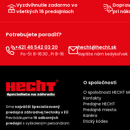
Vyzdvihnutie zadarmo vo
Dopra
všetkých 16 predajniach
pri nák
Potrebujete poradiť?
+421 46 542 03 20
hecht@hecht.sk
Po-Št 8-16:30 , Pi 8-16
Napíšte nám kedykoľvek
O spoločnosti
O spoločnosti HECHT 
Kontakty
Predajne HECHT
Sme
najväčší špecializovaný
Predajné miesta
predajca záhradnej techniky v EÚ
.
Kariéra
Prevádzkujeme
16 odborných
Etický kódex
predajní
s vyškoleným personálom.