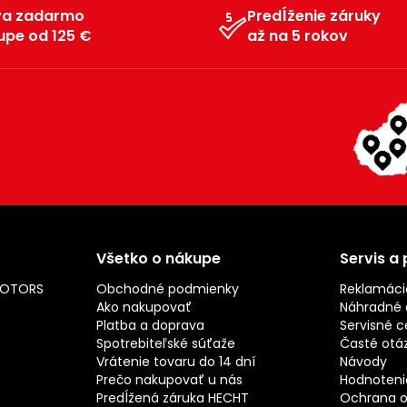
va zadarmo
Predĺženie záruky
upe od 125 €
až na 5 rokov
Všetko o nákupe
Servis a
MOTORS
Obchodné podmienky
Reklamáci
Ako nakupovať
Náhradné d
Platba a doprava
Servisné c
Spotrebiteľské súťaže
Časté otá
Vrátenie tovaru do 14 dní
Návody
Prečo nakupovať u nás
Hodnotenie
Predĺžená záruka HECHT
Ochrana o