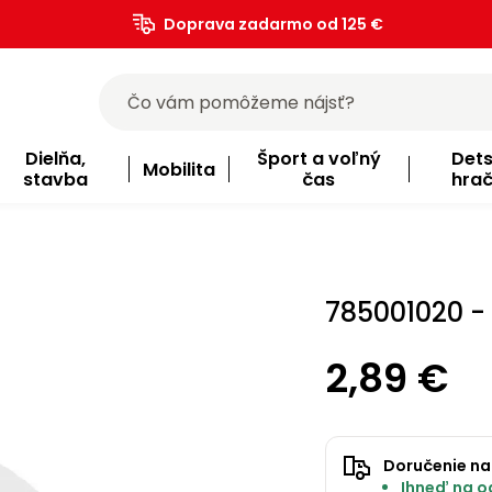
Doprava zadarmo od 125 €
)
Dielňa,
Šport a voľný
Det
Mobilita
stavba
čas
hra
785001020 -
2,89 €
Doručenie na
Ihneď na od