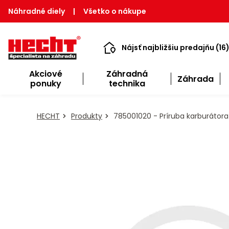
Náhradné diely
|
Všetko o nákupe
Nájsť najbližšiu predajňu (16
Akciové
Záhradná
Záhrada
ponuky
technika
HECHT
Produkty
785001020 - Príruba karburátora