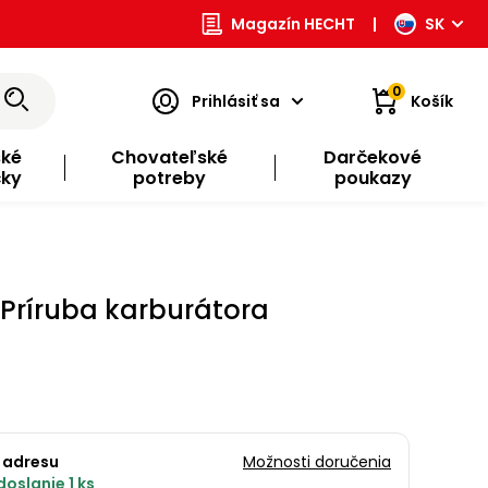
Magazín HECHT
|
SK
0
Prihlásiť sa
Košík
ské
Chovateľské
Darčekové
čky
potreby
poukazy
 Príruba karburátora
 adresu
Možnosti doručenia
oslanie 1 ks