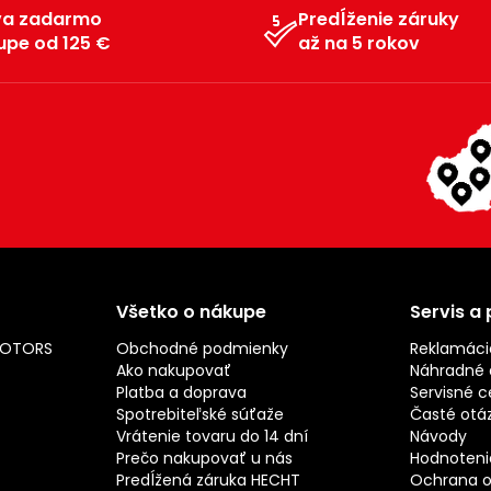
va zadarmo
Predĺženie záruky
upe od 125 €
až na 5 rokov
Všetko o nákupe
Servis a
MOTORS
Obchodné podmienky
Reklamáci
Ako nakupovať
Náhradné d
Platba a doprava
Servisné c
Spotrebiteľské súťaže
Časté otá
Vrátenie tovaru do 14 dní
Návody
Prečo nakupovať u nás
Hodnotenie
Predĺžená záruka HECHT
Ochrana o