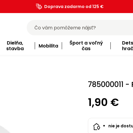
Doprava zadarmo od 125 €
)
Dielňa,
Šport a voľný
Det
Mobilita
stavba
čas
hra
785000011 - 
1,90 €
nie je dost