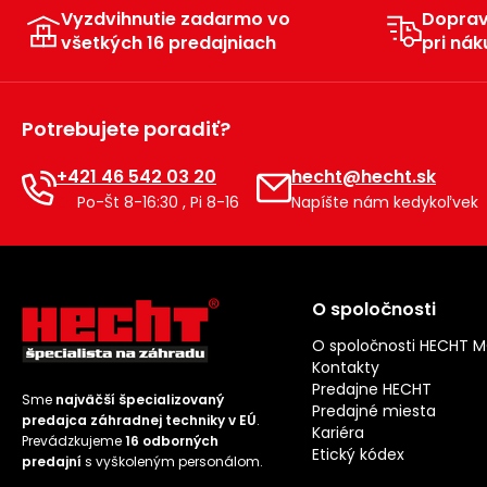
Vyzdvihnutie zadarmo vo
Dopra
všetkých 16 predajniach
pri nák
Potrebujete poradiť?
+421 46 542 03 20
hecht@hecht.sk
Po-Št 8-16:30 , Pi 8-16
Napíšte nám kedykoľvek
O spoločnosti
O spoločnosti HECHT 
Kontakty
Predajne HECHT
Sme
najväčší špecializovaný
Predajné miesta
predajca záhradnej techniky v EÚ
.
Kariéra
Prevádzkujeme
16 odborných
Etický kódex
predajní
s vyškoleným personálom.