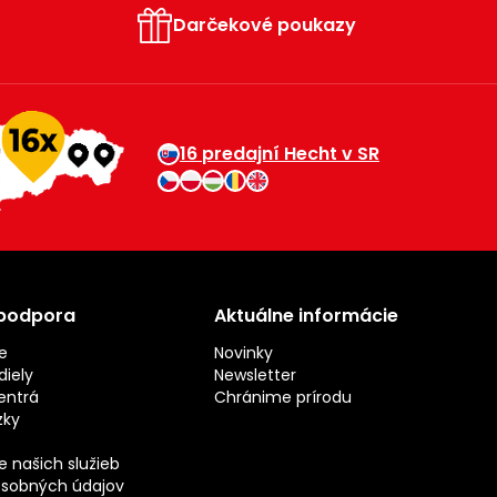
Darčekové poukazy
16 predajní Hecht v SR
 podpora
Aktuálne informácie
e
Novinky
iely
Newsletter
entrá
Chránime prírodu
zky
 našich služieb
sobných údajov