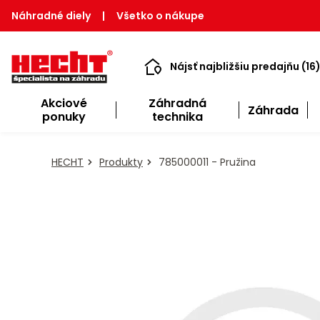
Náhradné diely
|
Všetko o nákupe
Nájsť najbližšiu predajňu (16
Akciové
Záhradná
Záhrada
ponuky
technika
HECHT
Produkty
785000011 - Pružina