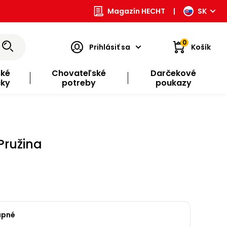
Magazín HECHT
|
SK
0
Prihlásiť sa
Košík
ské
Chovateľské
Darčekové
čky
potreby
poukazy
Pružina
upné