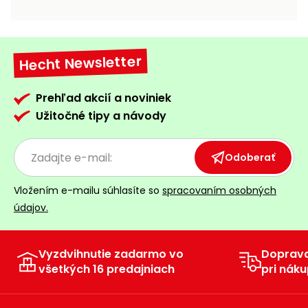
vozíky
Navijaky
Čerpadlá
a
Hecht Newsletter
Príslušenstvo
vodárne
Vysokotlakové
Prehľad akcií a noviniek
Bagre
umývačky
Užitočné tipy a návody
Zametacie
stroje
Odoberať
Snežné
Vložením e-mailu súhlasíte so
spracovaním osobných
frézy
údajov.
Odhŕňače
a lopaty
na sneh
Vyzdvihnutie zadarmo vo
Doprav
všetkých 16 predajniach
pri náku
Postrekovače
a rosiče