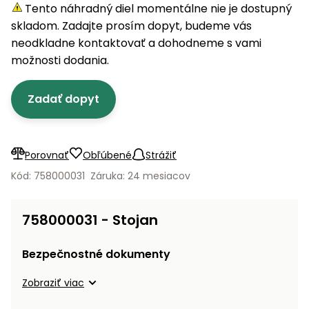
úložné
vozidlá
Ochrana
Štiepačky
Tento náhradný diel momentálne nie je dostupný
stoly
obrubníky
Vidly
boxy
rastlín
Náhradné
dreva
skladom. Zadajte prosím dopyt, budeme vás
Príslušenstvo
Seniorské
nože
Vibračné
Tieniace
neodkladne kontaktovať a dohodneme s vami
vozíky
Záhradné
Drviče
dosky
textílie
možnosti dodania.
koše
vetiev
Prilby
Odpudzovače
Transportéry
Zadať dopyt
Krhly
a pasce
Špalíkovače
Rezačky
Doplnky
Fukáre a
na
vysávače
Porovnať
Obľúbené
Strážiť
betón
na lístie
Kód: 758000031
Záruka: 24 mesiacov
Meracie
Záhradné
prístroje
vozíky
758000031 - Stojan
Nabíjačky
autobatérií
Fúriky
Bezpečnostné dokumenty
Vykurovanie
Zobraziť viac
Rozmetadlá
a posypové