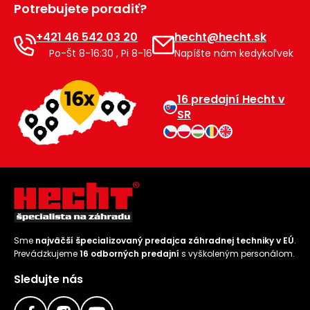
Potrebujete poradiť?
Príslušenstvo
+421 46 542 03 20
hecht@hecht.sk
Po-Št 8-16:30 , Pi 8-16
Napíšte nám kedykoľvek
16 predajní Hecht v
SR
Sme
najväčší špecializovaný predajca záhradnej techniky v EÚ
.
Prevádzkujeme
16 odborných predajní
s vyškoleným personálom.
Sledujte nás