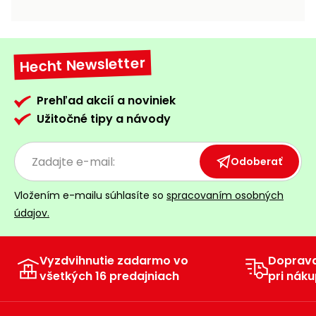
vozíky
Navijaky
Čerpadlá
a
Hecht Newsletter
Príslušenstvo
vodárne
Vysokotlakové
Prehľad akcií a noviniek
Bagre
umývačky
Užitočné tipy a návody
Zametacie
stroje
Odoberať
Snežné
Vložením e-mailu súhlasíte so
spracovaním osobných
frézy
údajov.
Odhŕňače
a lopaty
na sneh
Vyzdvihnutie zadarmo vo
Doprav
všetkých 16 predajniach
pri náku
Postrekovače
a rosiče