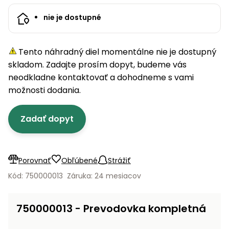
úložné
vozidlá
Ochrana
Štiepačky
stoly
obrubníky
Vidly
boxy
rastlín
Náhradné
dreva
nie je dostupné
Príslušenstvo
Seniorské
nože
Vibračné
Tieniace
vozíky
Záhradné
Drviče
dosky
textílie
koše
vetiev
Tento náhradný diel momentálne nie je dostupný
Prilby
Odpudzovače
skladom. Zadajte prosím dopyt, budeme vás
Transportéry
Krhly
a pasce
Špalíkovače
neodkladne kontaktovať a dohodneme s vami
možnosti dodania.
Rezačky
Doplnky
Fukáre a
na
vysávače
betón
Zadať dopyt
na lístie
Meracie
Záhradné
prístroje
vozíky
Porovnať
Obľúbené
Strážiť
Nabíjačky
Kód: 750000013
Záruka: 24 mesiacov
autobatérií
Fúriky
750000013 - Prevodovka kompletná
Vykurovanie
Rozmetadlá
a posypové