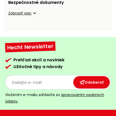
vozíky
Bezpečnostné dokumenty
Navijaky
Čerpadlá
Zobraziť viac
a
Príslušenstvo
vodárne
Vysokotlakové
Bagre
umývačky
Hecht Newsletter
Zametacie
stroje
Prehľad akcií a noviniek
Užitočné tipy a návody
Snežné
frézy
Odoberať
Odhŕňače
a lopaty
na sneh
Vložením e-mailu súhlasíte so
spracovaním osobných
údajov.
Postrekovače
a rosiče