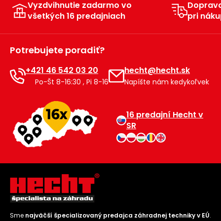
Vyzdvihnutie zadarmo vo
Doprav
Príslušenstvo
všetkých 16 predajniach
pri náku
Potrebujete poradiť?
+421 46 542 03 20
hecht@hecht.sk
Po-Št 8-16:30 , Pi 8-16
Napíšte nám kedykoľvek
16 predajní Hecht v
SR
Sme
najväčší špecializovaný predajca záhradnej techniky v EÚ
.