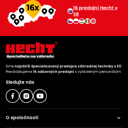
16 predajní Hecht v
Príslušenstvo
SR
Sme
najväčší špecializovaný predajca záhradnej techniky v EÚ
.
Prevádzkujeme
16 odborných predajní
s vyškoleným personálom.
Sledujte nás
O spoločnosti