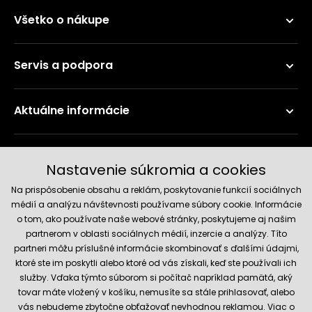
Všetko o nákupe
Servis a podpora
Aktuálne informácie
Doručenie a platobné metódy
Nastavenie súkromia a cookies
Na prispôsobenie obsahu a reklám, poskytovanie funkcií sociálnych
médií a analýzu návštevnosti používame súbory cookie. Informácie
o tom, ako používate naše webové stránky, poskytujeme aj našim
partnerom v oblasti sociálnych médií, inzercie a analýzy. Títo
partneri môžu príslušné informácie skombinovať s ďalšími údajmi,
ktoré ste im poskytli alebo ktoré od vás získali, keď ste používali ich
služby. Vďaka týmto súborom si počítač napríklad pamätá, aký
Spoľahlivý obchod
tovar máte vložený v košíku, nemusíte sa stále prihlasovať, alebo
vás nebudeme zbytočne obťažovať nevhodnou reklamou. Viac o