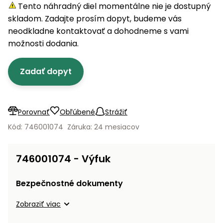
úložné
vozidlá
Ochrana
Štiepačky
Tento náhradný diel momentálne nie je dostupný
stoly
obrubníky
Vidly
boxy
rastlín
Náhradné
dreva
skladom. Zadajte prosím dopyt, budeme vás
Príslušenstvo
Seniorské
nože
Vibračné
Tieniace
neodkladne kontaktovať a dohodneme s vami
vozíky
Záhradné
Drviče
dosky
textílie
možnosti dodania.
koše
vetiev
Prilby
Odpudzovače
Transportéry
Zadať dopyt
Krhly
a pasce
Špalíkovače
Rezačky
Doplnky
Fukáre a
na
vysávače
Porovnať
Obľúbené
Strážiť
betón
na lístie
Kód: 746001074
Záruka: 24 mesiacov
Meracie
Záhradné
prístroje
vozíky
746001074 - Výfuk
Nabíjačky
autobatérií
Fúriky
Bezpečnostné dokumenty
Vykurovanie
Zobraziť viac
Rozmetadlá
a posypové