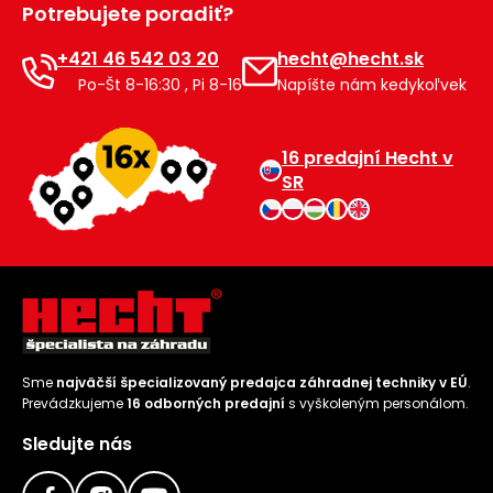
Potrebujete poradiť?
Príslušenstvo
+421 46 542 03 20
hecht@hecht.sk
Po-Št 8-16:30 , Pi 8-16
Napíšte nám kedykoľvek
16 predajní Hecht v
SR
Sme
najväčší špecializovaný predajca záhradnej techniky v EÚ
.
Prevádzkujeme
16 odborných predajní
s vyškoleným personálom.
Sledujte nás