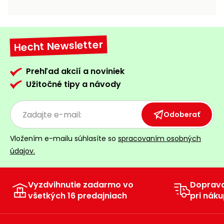
vozíky
Navijaky
Čerpadlá
a
Hecht Newsletter
Príslušenstvo
vodárne
Vysokotlakové
Prehľad akcií a noviniek
Bagre
umývačky
Užitočné tipy a návody
Zametacie
stroje
Odoberať
Snežné
Vložením e-mailu súhlasíte so
spracovaním osobných
frézy
údajov.
Odhŕňače
a lopaty
na sneh
Vyzdvihnutie zadarmo vo
Doprav
všetkých 16 predajniach
pri náku
Postrekovače
a rosiče