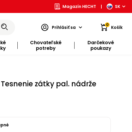
Magazín HECHT
|
SK
0
Prihlásiť sa
Košík
ské
Chovateľské
Darčekové
čky
potreby
poukazy
Tesnenie zátky pal. nádrže
upné