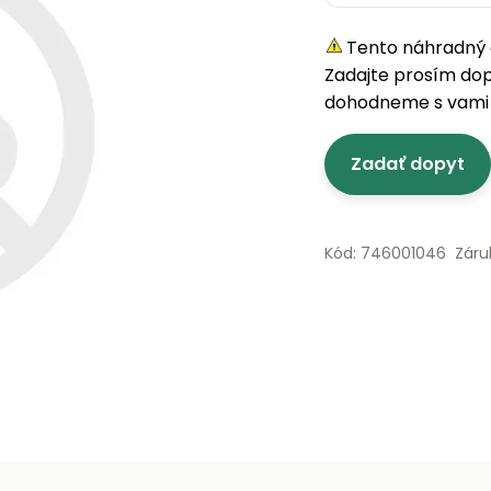
Tento náhradný d
Zadajte prosím do
dohodneme s vami 
Zadať dopyt
Kód: 746001046
Záru