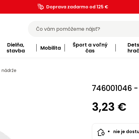
Doprava zadarmo od 125 €
)
Dielňa,
Šport a voľný
Det
Mobilita
stavba
čas
hra
. nádrže
746001046 - 
3,23 €
nie je dost