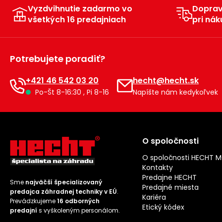
Vyzdvihnutie zadarmo vo
Dopra
všetkých 16 predajniach
pri nák
Potrebujete poradiť?
+421 46 542 03 20
hecht@hecht.sk
Po-Št 8-16:30 , Pi 8-16
Napíšte nám kedykoľvek
O spoločnosti
O spoločnosti HECHT 
Kontakty
Predajne HECHT
Sme
najväčší špecializovaný
Predajné miesta
predajca záhradnej techniky v EÚ
.
Kariéra
Prevádzkujeme
16 odborných
Etický kódex
predajní
s vyškoleným personálom.