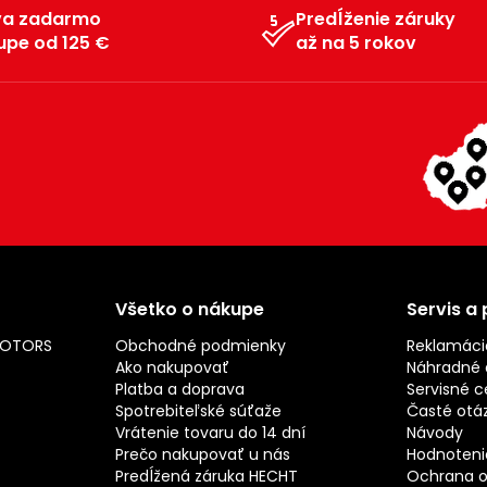
va zadarmo
Predĺženie záruky
upe od 125 €
až na 5 rokov
Všetko o nákupe
Servis a
MOTORS
Obchodné podmienky
Reklamáci
Ako nakupovať
Náhradné d
Platba a doprava
Servisné c
Spotrebiteľské súťaže
Časté otá
Vrátenie tovaru do 14 dní
Návody
Prečo nakupovať u nás
Hodnotenie
Predĺžená záruka HECHT
Ochrana o