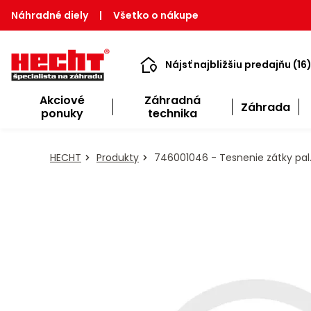
Náhradné diely
|
Všetko o nákupe
Nájsť najbližšiu predajňu (16
Akciové
Záhradná
Záhrada
ponuky
technika
HECHT
Produkty
746001046 - Tesnenie zátky pal