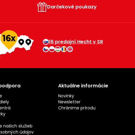
Darčekové poukazy
16 predajní Hecht v SR
 podpora
Aktuálne informácie
e
Novinky
iely
Newsletter
entrá
Chránime prírodu
zky
 našich služieb
sobných údajov