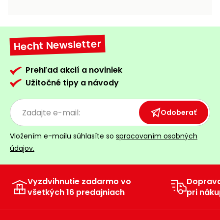
vozíky
Navijaky
Čerpadlá
a
Hecht Newsletter
Príslušenstvo
vodárne
Vysokotlakové
Prehľad akcií a noviniek
Bagre
umývačky
Užitočné tipy a návody
Zametacie
stroje
Odoberať
Snežné
Vložením e-mailu súhlasíte so
spracovaním osobných
frézy
údajov.
Odhŕňače
a lopaty
na sneh
Vyzdvihnutie zadarmo vo
Doprav
všetkých 16 predajniach
pri náku
Postrekovače
a rosiče