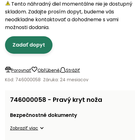
úložné
vozidlá
Ochrana
Štiepačky
Tento náhradný diel momentálne nie je dostupný
stoly
obrubníky
Vidly
boxy
rastlín
Náhradné
dreva
skladom. Zadajte prosím dopyt, budeme vás
Príslušenstvo
Seniorské
nože
Vibračné
Tieniace
neodkladne kontaktovať a dohodneme s vami
vozíky
Záhradné
Drviče
dosky
textílie
možnosti dodania.
koše
vetiev
Prilby
Odpudzovače
Transportéry
Zadať dopyt
Krhly
a pasce
Špalíkovače
Rezačky
Doplnky
Fukáre a
na
vysávače
Porovnať
Obľúbené
Strážiť
betón
na lístie
Kód: 746000058
Záruka: 24 mesiacov
Meracie
Záhradné
prístroje
vozíky
746000058 - Pravý kryt noža
Nabíjačky
autobatérií
Fúriky
Bezpečnostné dokumenty
Vykurovanie
Zobraziť viac
Rozmetadlá
a posypové