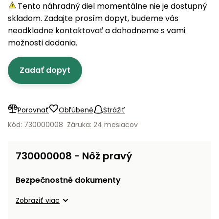
úložné
vozidlá
Ochrana
Štiepačky
Tento náhradný diel momentálne nie je dostupný
stoly
obrubníky
Vidly
boxy
rastlín
Náhradné
dreva
skladom. Zadajte prosím dopyt, budeme vás
Príslušenstvo
Seniorské
nože
Vibračné
Tieniace
neodkladne kontaktovať a dohodneme s vami
vozíky
Záhradné
Drviče
dosky
textílie
možnosti dodania.
koše
vetiev
Prilby
Odpudzovače
Transportéry
Zadať dopyt
Krhly
a pasce
Špalíkovače
Rezačky
Doplnky
Fukáre a
na
vysávače
Porovnať
Obľúbené
Strážiť
betón
na lístie
Kód: 730000008
Záruka: 24 mesiacov
Meracie
Záhradné
prístroje
vozíky
730000008 - Nôž pravý
Nabíjačky
autobatérií
Fúriky
Bezpečnostné dokumenty
Vykurovanie
Zobraziť viac
Rozmetadlá
a posypové