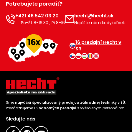
Potrebujete poradiť?
Príslušenstvo
+421 46 542 03 20
hecht@hecht.sk
Po-Št 8-16:30 , Pi 8-16
Napíšte nám kedykoľvek
16 predajní Hecht v
SR
Sme
najväčší špecializovaný predajca záhradnej techniky v EÚ
.
Prevádzkujeme
16 odborných predajní
s vyškoleným personálom.
Sledujte nás