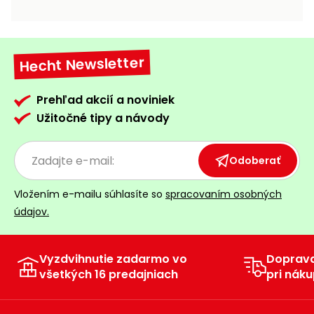
vozíky
Navijaky
Čerpadlá
a
Hecht Newsletter
Príslušenstvo
vodárne
Vysokotlakové
Prehľad akcií a noviniek
Bagre
umývačky
Užitočné tipy a návody
Zametacie
stroje
Odoberať
Snežné
Vložením e-mailu súhlasíte so
spracovaním osobných
frézy
údajov.
Odhŕňače
a lopaty
na sneh
Vyzdvihnutie zadarmo vo
Doprav
všetkých 16 predajniach
pri náku
Postrekovače
a rosiče