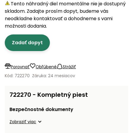
úložné
vozidlá
Ochrana
Štiepačky
Tento náhradný diel momentálne nie je dostupný
stoly
obrubníky
Vidly
boxy
rastlín
Náhradné
dreva
skladom. Zadajte prosím dopyt, budeme vás
Príslušenstvo
Seniorské
nože
Vibračné
Tieniace
neodkladne kontaktovať a dohodneme s vami
vozíky
Záhradné
Drviče
dosky
textílie
možnosti dodania.
koše
vetiev
Prilby
Odpudzovače
Transportéry
Zadať dopyt
Krhly
a pasce
Špalíkovače
Rezačky
Doplnky
Fukáre a
na
vysávače
Porovnať
Obľúbené
Strážiť
betón
na lístie
Kód: 722270
Záruka: 24 mesiacov
Meracie
Záhradné
prístroje
vozíky
722270 - Kompletný piest
Nabíjačky
autobatérií
Fúriky
Bezpečnostné dokumenty
Vykurovanie
Zobraziť viac
Rozmetadlá
a posypové