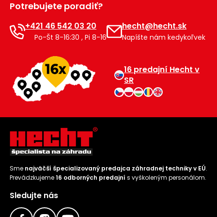
Potrebujete poradiť?
Príslušenstvo
+421 46 542 03 20
hecht@hecht.sk
Po-Št 8-16:30 , Pi 8-16
Napíšte nám kedykoľvek
16 predajní Hecht v
SR
Sme
najväčší špecializovaný predajca záhradnej techniky v EÚ
.
Prevádzkujeme
16 odborných predajní
s vyškoleným personálom.
Sledujte nás