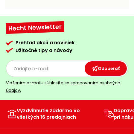
vozíky
Navijaky
Čerpadlá
a
Hecht Newsletter
Príslušenstvo
vodárne
Vysokotlakové
Prehľad akcií a noviniek
Bagre
umývačky
Užitočné tipy a návody
Zametacie
stroje
Odoberať
Snežné
Vložením e-mailu súhlasíte so
spracovaním osobných
frézy
údajov.
Odhŕňače
a lopaty
na sneh
Vyzdvihnutie zadarmo vo
Doprav
všetkých 16 predajniach
pri náku
Postrekovače
a rosiče